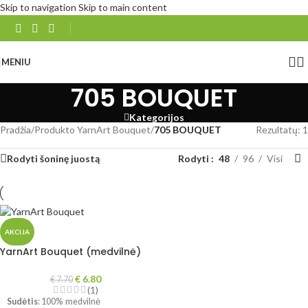
Skip to navigation
Skip to main content
MENIU
705 BOUQUET
Kategorijos
Pradžia
/
Produkto YarnArt Bouquet
/
705 BOUQUET
Rezultatų: 1
Rodyti šoninę juostą
Rodyti
48
96
Visi
AKCIJA
YarnArt Bouquet (medvilnė)
€
6.80
€
7.70
(1)
Sudėtis
: 100% medvilnė