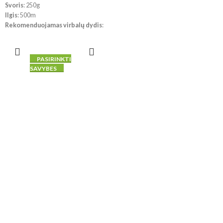
Svoris
: 250g
Ilgis
: 500m
Rekomenduojamas virbalų dydis
:
4mm
Rekomenduojamas vąšelio dydis
:
4mm
PASIRINKTI
Mezginio tankumas
: 10 x 10 cm =
SAVYBES
20 a. x 24 eil.
!!! Dėl skirtingų kompiuterių ir
telefonų ekranų parametrų bei
dažymo partijos, spalvos
realybėje gali šiek tiek skirtis.