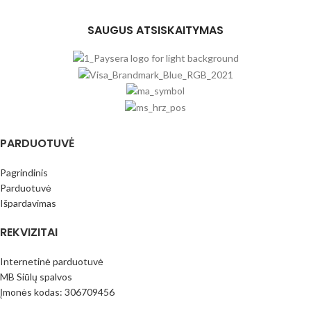
SAUGUS ATSISKAITYMAS
PARDUOTUVĖ
Pagrindinis
Parduotuvė
Išpardavimas
REKVIZITAI
Internetinė parduotuvė
MB Siūlų spalvos
Įmonės kodas: 306709456
PVM mok.k.: LT100016796413