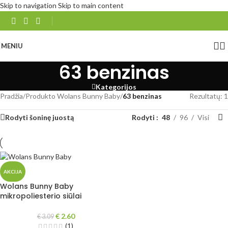
Skip to navigation
Skip to main content
MENIU
63 benzinas
Kategorijos
Pradžia
/
Produkto Wolans Bunny Baby
/
63 benzinas
Rezultatų: 1
Rodyti šoninę juostą
Rodyti
48
96
Visi
AKCIJA
Wolans Bunny Baby
mikropoliesterio siūlai
€
2.60
€
3.09
(1)