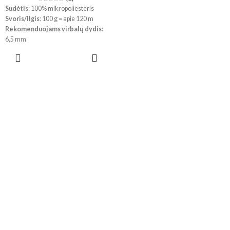
Sudėtis
: 100% mikropoliesteris
Svoris/Ilgis
: 100 g = apie 120 m
Rekomenduojams virbalų dydis
:
6,5 mm
Rekomenduojams vąšelio dydis
:
PASIRINKTI
4,5 mm
SAVYBES
!
Dėl skirtingų kompiuterių ir
telefonų parametrų, spalvos
realybėje gali šiek tiek skirtis.