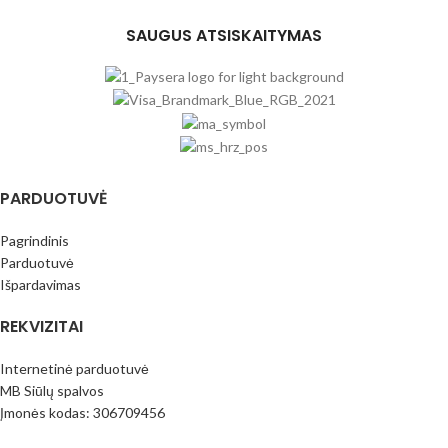
SAUGUS ATSISKAITYMAS
PARDUOTUVĖ
Pagrindinis
Parduotuvė
Išpardavimas
REKVIZITAI
Internetinė parduotuvė
MB Siūlų spalvos
Įmonės kodas: 306709456
PVM mok.k.: LT100016796413