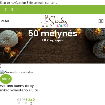
Skip to navigation
Skip to main content
MENIU
50 mėlynės
Kategorijos
Pradžia
/
Produkto Wolans Bunny Baby
/
50 mėlynės
Rezultatų: 1
Rodyti šoninę juostą
Rodyti
48
96
Visi
AKCIJA
Wolans Bunny Baby
mikropoliesterio siūlai
€
2.60
€
3.09
(1)