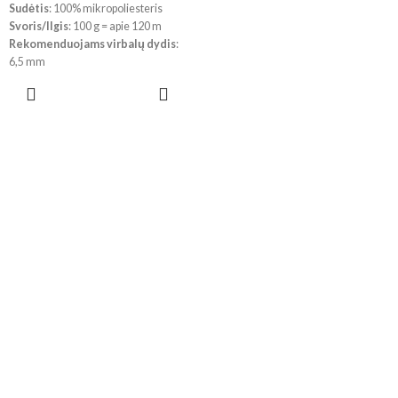
Sudėtis
: 100% mikropoliesteris
Svoris/Ilgis
: 100 g = apie 120 m
Rekomenduojams virbalų dydis
:
6,5 mm
Rekomenduojams vąšelio dydis
:
PASIRINKTI
4,5 mm
SAVYBES
!
Dėl skirtingų kompiuterių ir
telefonų parametrų, spalvos
realybėje gali šiek tiek skirtis.