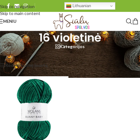
Lithuanian
Skip to navigation
Skip to main content
MENIU
16 violetinė
Kategorijos
Pradžia
/
Produkto Wolans Bunny Baby
/
16 violetinė
Rezultatų: 1
Rodyti šoninę juostą
Rodyti
48
96
Visi