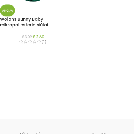
AKCIJA
Wolans Bunny Baby
mikropoliesterio siūlai
€
2.60
€
3.09
(1)