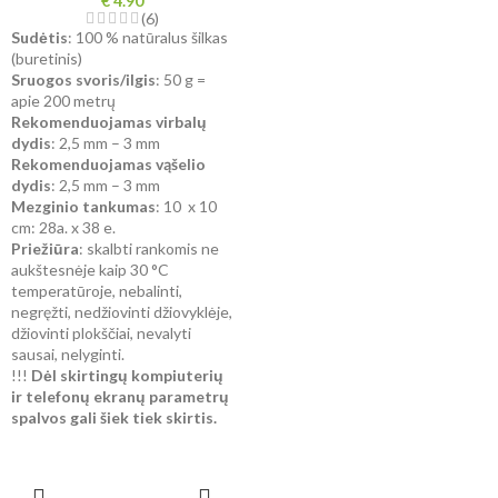
€
4.90
(6)
Sudėtis
: 100 % natūralus šilkas
(buretinis)
Sruogos svoris/ilgis
: 50 g =
apie 200 metrų
Rekomenduojamas virbalų
dydis
: 2,5 mm – 3 mm
Rekomenduojamas vąšelio
dydis
: 2,5 mm – 3 mm
Mezginio tankumas
: 10 x 10
cm: 28a. x 38 e.
Priežiūra
: skalbti rankomis ne
aukštesnėje kaip 30 °C
temperatūroje, nebalinti,
negręžti, nedžiovinti džiovyklėje,
džiovinti plokščiai, nevalyti
sausai, nelyginti.
!!!
Dėl skirtingų kompiuterių
ir telefonų ekranų parametrų
spalvos gali šiek tiek skirtis.