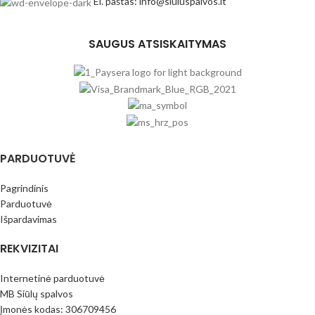
El. paštas: info@siuluspalvos.lt
SAUGUS ATSISKAITYMAS
PARDUOTUVĖ
Pagrindinis
Parduotuvė
Išpardavimas
REKVIZITAI
Internetinė parduotuvė
MB Siūlų spalvos
Įmonės kodas: 306709456