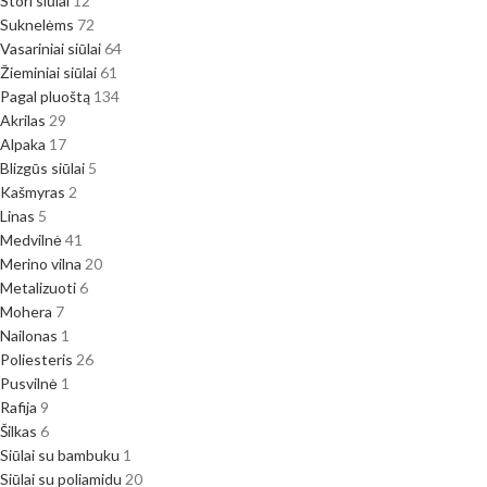
Stori siūlai
12
Suknelėms
72
Vasariniai siūlai
64
Žieminiai siūlai
61
Pagal pluoštą
134
Akrilas
29
Alpaka
17
Blizgūs siūlai
5
Kašmyras
2
Linas
5
Medvilnė
41
Merino vilna
20
Metalizuoti
6
Mohera
7
Nailonas
1
Poliesteris
26
Pusvilnė
1
Rafija
9
Šilkas
6
Siūlai su bambuku
1
Siūlai su poliamidu
20