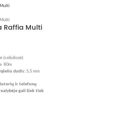
 Raffia Multi
 (celiuliozė)
pie 80m
šelio dydis
: 5,5 mm
uterių ir telefonų
ealybėje gali šiek tiek