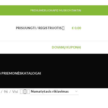
PRENUMERUOK
APIE MUS
KONTAKTAI
PRISIJUNGTI / REGISTRUOTIS
€
0.00
DOVANŲ KUPONAI
S PRIEMONĖS
KATALOGAI
96
Visi