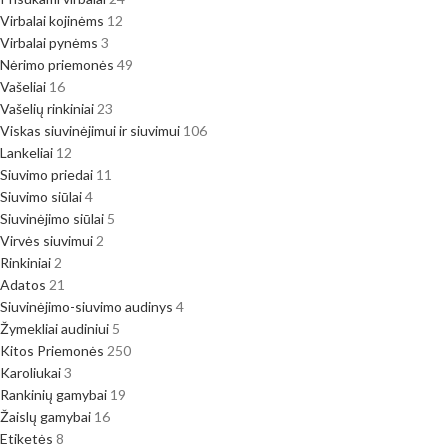
Virbalai kojinėms
12
Virbalai pynėms
3
Nėrimo priemonės
49
Vašeliai
16
Vašelių rinkiniai
23
Viskas siuvinėjimui ir siuvimui
106
Lankeliai
12
Siuvimo priedai
11
Siuvimo siūlai
4
Siuvinėjimo siūlai
5
Virvės siuvimui
2
Rinkiniai
2
Adatos
21
Siuvinėjimo-siuvimo audinys
4
Žymekliai audiniui
5
Kitos Priemonės
250
Karoliukai
3
Rankinių gamybai
19
Žaislų gamybai
16
Etiketės
8