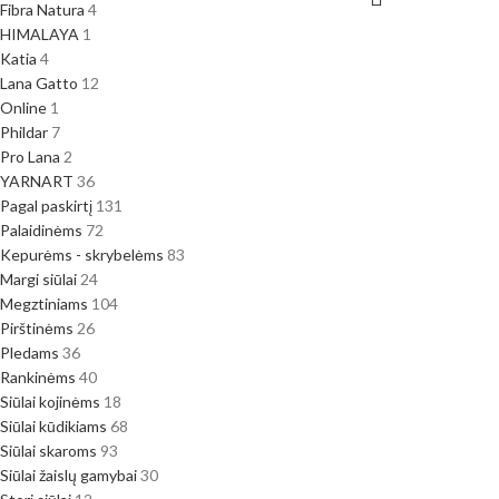
Fibra Natura
4
HIMALAYA
1
Katia
4
Lana Gatto
12
Online
1
Phildar
7
Pro Lana
2
YARNART
36
Pagal paskirtį
131
Palaidinėms
72
Kepurėms - skrybelėms
83
Margi siūlai
24
Megztiniams
104
Pirštinėms
26
Pledams
36
Rankinėms
40
Siūlai kojinėms
18
Siūlai kūdikiams
68
Siūlai skaroms
93
Siūlai žaislų gamybai
30