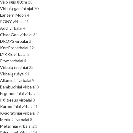
Valo ilgis 80cm
18
Virbalų gamintojai
70
Lantern Moon
4
PONY virbalai
1
Addi virbalai
4
ChiaoGoo virbalai
31
DROPS virbalai
2
KnitPro virbalai
22
LYKKE virbalai
2
Prym virbalai
4
Virbalų rinkiniai
25
Virbalų rūšys
61
Aliuminiai virbalai
9
Bambukiniai virbalai
8
Ergonominiai virbalai
2
Ilgi tiesūs virbalai
3
Karboniniai virbalai
1
Kvadratiniai virbalai
7
Mediniai virbalai
8
Metaliniai virbalai
20
Prisukami virbalai
24