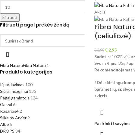
Akcija
Filtruoti
Filtruoti pagal prekės ženklą
Fibra Natura
(celiuliozė)
€
2.95
€
3.98
Sudėtis
: 100% viskozė
Svoris/Ilgis
: 35g / a
Fibra Natura
Fibra Natura
1
Rekomenduojamas vą
Produkto kategorijos
!
Dėl skirtingų kompi
Išpardavimas
100
parametrų, spalvos r
Siūlai mezgimui
135
skirtis.
Pagal gamintoją
124
Gazzal
6
Rosarios4
2
Silke by Arvier
9
Pasirinkti savybes
Alize
5
DROPS
34