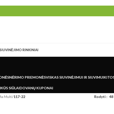
SIUVINĖJIMO RINKINIAI
ONĖS
NĖRIMO PRIEMONĖS
VISKAS SIUVINĖJIMUI IR SIUVIMUI
KITO
KŪS SIŪLAI
DOVANŲ KUPONAI
ia Multi
/
117-22
Rodyti
48