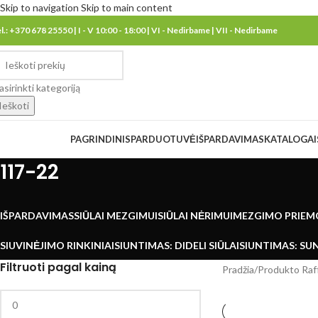
Skip to navigation
Skip to main content
el.: +370 678 25550 | I - V 10:00 - 18:00 | VI - Nedirbame | VII - Nedirbame
asirinkti kategoriją
Ieškoti
eškoti kategorijų
PAGRINDINIS
PARDUOTUVĖ
IŠPARDAVIMAS
KATALOGAI
117-22
IŠPARDAVIMAS
SIŪLAI MEZGIMUI
SIŪLAI NĖRIMUI
MEZGIMO PRIEM
SIUVINĖJIMO RINKINIAI
SIUNTIMAS: DIDELI SIŪLAI
SIUNTIMAS: SUN
Filtruoti pagal kainą
Pradžia
/
Produkto Raff