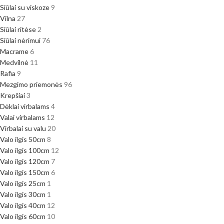
Siūlai su viskoze
9
Vilna
27
Siūlai ritėse
2
Siūlai nėrimui
76
Macrame
6
Medvilnė
11
Rafia
9
Mezgimo priemonės
96
Krepšiai
3
Dėklai virbalams
4
Valai virbalams
12
Virbalai su valu
20
Valo ilgis 50cm
8
Valo ilgis 100cm
12
Valo ilgis 120cm
7
Valo ilgis 150cm
6
Valo ilgis 25cm
1
Valo ilgis 30cm
1
Valo ilgis 40cm
12
Valo ilgis 60cm
10