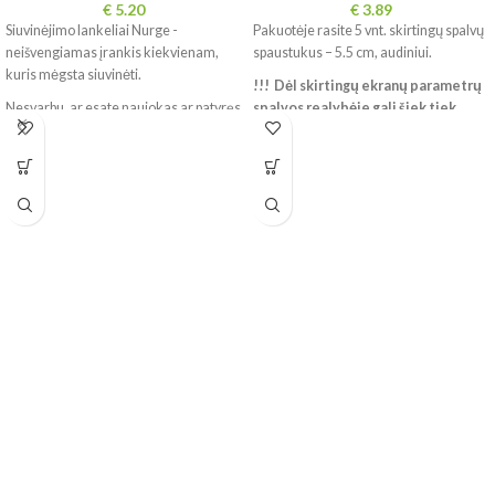
€
5.20
€
3.89
Siuvinėjimo lankeliai Nurge -
Pakuotėje rasite 5 vnt. skirtingų spalvų
neišvengiamas įrankis kiekvienam,
spaustukus – 5.5 cm, audiniui.
kuris mėgsta siuvinėti.
!!! Dėl skirtingų ekranų parametrų
Nesvarbu, ar esate naujokas ar patyręs
spalvos realybėje gali šiek tiek
siuvinėtojas, šie lankeliai tikrai padės
skirtis
pasiekti optimalius rezultatus.