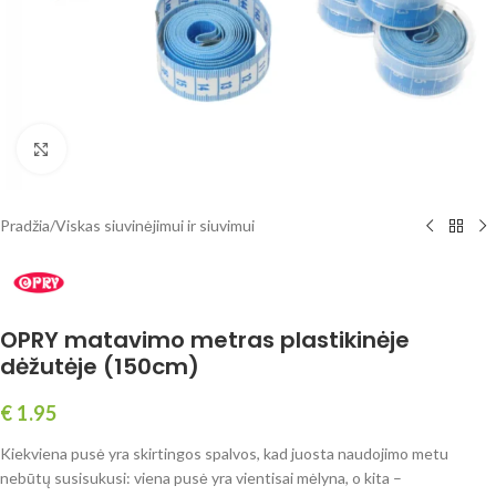
Spustelėkite, norėdami padidinti
Pradžia
/
Viskas siuvinėjimui ir siuvimui
OPRY matavimo metras plastikinėje
dėžutėje (150cm)
€
1.95
Kiekviena pusė yra skirtingos spalvos, kad juosta naudojimo metu
nebūtų susisukusi: viena pusė yra vientisai mėlyna, o kita –