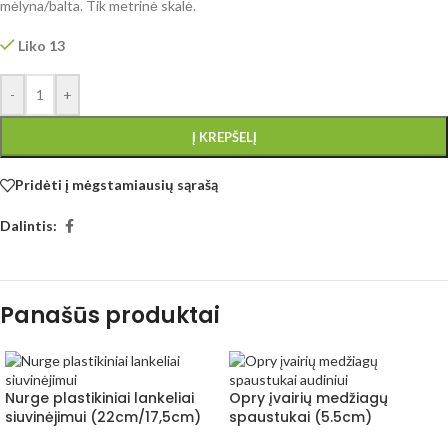
mėlyna/balta. Tik metrinė skalė.
Liko 13
-
+
Į KREPŠELĮ
Pridėti į mėgstamiausių sąrašą
Dalintis:
Panašūs produktai
Nurge plastikiniai lankeliai
Opry įvairių medžiagų
siuvinėjimui (22cm/17,5cm)
spaustukai (5.5cm)