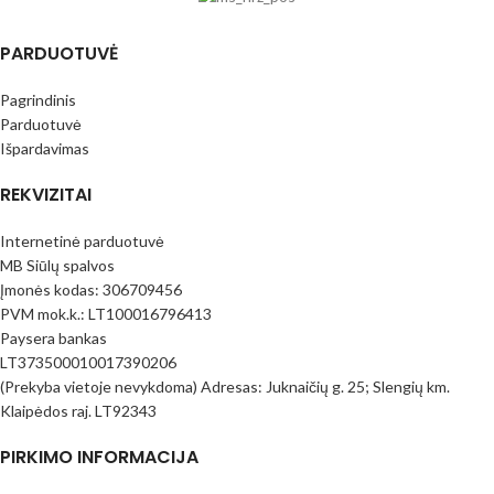
PARDUOTUVĖ
Pagrindinis
Parduotuvė
Išpardavimas
REKVIZITAI
Internetinė parduotuvė
MB Siūlų spalvos
Įmonės kodas: 306709456
PVM mok.k.: LT100016796413
Paysera bankas
LT373500010017390206
(Prekyba vietoje nevykdoma) Adresas: Juknaičių g. 25; Slengių km.
Klaipėdos raj. LT92343
PIRKIMO INFORMACIJA