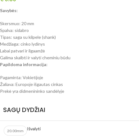
Savybės:
Skersmuo: 20 mm
Spalva: sidabro
Tipas: saga su kilpele (shank)
Medžiaga: cinko lydinys
Labai patvari ir ilgaamžė
Galima skalbti ir valyti cheminiu būdu
Papildoma informacija:
Pagaminta: Vokietijoje
Žaliava: Europoje išgautas cinkas
Prekė yra didmenininko sandėlyje
SAGŲ DYDŽIAI
Išvalyti
20.00mm