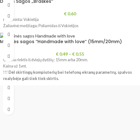
DROPS Sagos „Braškės‘‘
€
0.60
Pagaminta: Vokietija
Žaliavinė medžiaga: Poliamidas iš Vokietijos
Medinės sagos ‘‘Handmade with love‘‘ (15mm/20mm)
€
0.49
–
€
0.55
Galima rinktis iš dviejų dydžių : 15mm arba 20mm.
Kaina už 1vnt.
!!!
Dėl
skirtingų kompiuterių bei telefonų ekranų parametrų, spalvos
realybėje gali šiek tiek skirtis.