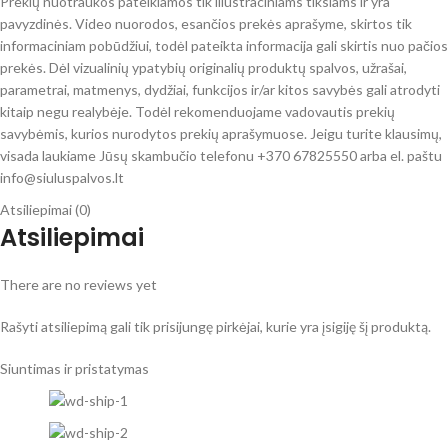
Prekių nuotraukos pateikiamos tik iliustraciniams tikslams ir yra
pavyzdinės. Video nuorodos, esančios prekės aprašyme, skirtos tik
informaciniam pobūdžiui, todėl pateikta informacija gali skirtis nuo pačios
prekės. Dėl vizualinių ypatybių originalių produktų spalvos, užrašai,
parametrai, matmenys, dydžiai, funkcijos ir/ar kitos savybės gali atrodyti
kitaip negu realybėje. Todėl rekomenduojame vadovautis prekių
savybėmis, kurios nurodytos prekių aprašymuose. Jeigu turite klausimų,
visada laukiame Jūsų skambučio telefonu +370 67825550 arba el. paštu
info@siuluspalvos.lt
Atsiliepimai (0)
Atsiliepimai
There are no reviews yet
Rašyti atsiliepimą gali tik prisijungę pirkėjai, kurie yra įsigiję šį produktą.
Siuntimas ir pristatymas