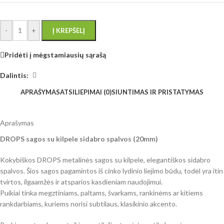
-
+
Į KREPŠELĮ
Pridėti į mėgstamiausių sąrašą
Dalintis:
APRAŠYMAS
ATSILIEPIMAI (0)
SIUNTIMAS IR PRISTATYMAS
Aprašymas
DROPS sagos su kilpele sidabro spalvos (20mm)
Kokybiškos DROPS metalinės sagos su kilpele, elegantiškos sidabro
spalvos. Šios sagos pagamintos iš cinko lydinio liejimo būdu, todėl yra itin
tvirtos, ilgaamžės ir atsparios kasdieniam naudojimui.
Puikiai tinka megztiniams, paltams, švarkams, rankinėms ar kitiems
rankdarbiams, kuriems norisi subtilaus, klasikinio akcento.