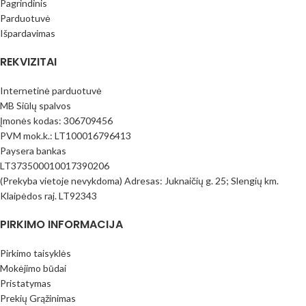
Pagrindinis
Parduotuvė
Išpardavimas
REKVIZITAI
Internetinė parduotuvė
MB Siūlų spalvos
Įmonės kodas: 306709456
PVM mok.k.: LT100016796413
Paysera bankas
LT373500010017390206
(Prekyba vietoje nevykdoma) Adresas: Juknaičių g. 25; Slengių km.
Klaipėdos raj. LT92343
PIRKIMO INFORMACIJA
Pirkimo taisyklės
Mokėjimo būdai
Pristatymas
Prekių Grąžinimas