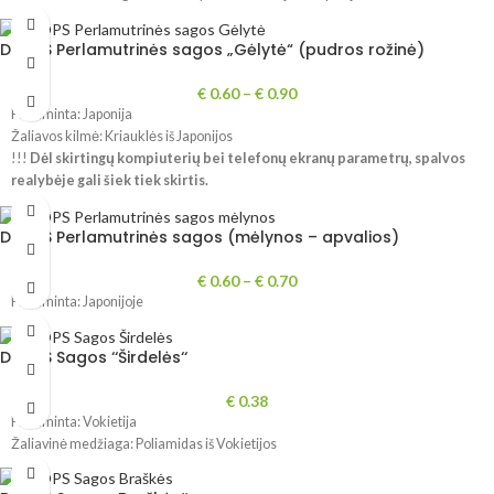
DROPS Perlamutrinės sagos „Gėlytė“ (pudros rožinė)
€
0.60
–
€
0.90
Pagaminta: Japonija
Žaliavos kilmė: Kriauklės iš Japonijos
!!!
Dėl
skirtingų kompiuterių bei telefonų ekranų parametrų, spalvos
realybėje gali šiek tiek skirtis.
DROPS Perlamutrinės sagos (mėlynos – apvalios)
€
0.60
–
€
0.70
Pagaminta: Japonijoje
DROPS Sagos ‘‘Širdelės‘‘
€
0.38
Pagaminta: Vokietija
Žaliavinė medžiaga: Poliamidas iš Vokietijos