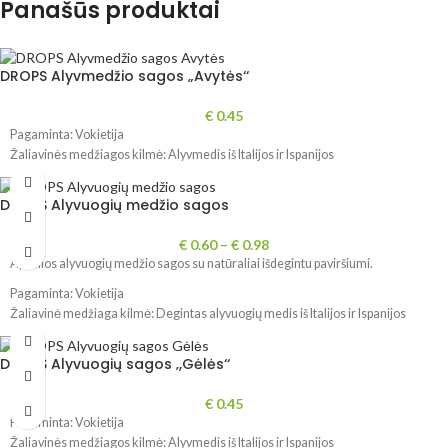
Panašūs produktai
DROPS Alyvmedžio sagos „Avytės‘‘
€
0.45
Pagaminta: Vokietija
Žaliavinės medžiagos kilmė: Alyvmedis iš Italijos ir Ispanijos
DROPS Alyvuogių medžio sagos
€
0.60
–
€
0.98
Apvalios alyvuogių medžio sagos su natūraliai išdegintu paviršiumi.
Pagaminta: Vokietija
Žaliavinė medžiaga kilmė: Degintas alyvuogių medis iš Italijos ir Ispanijos
DROPS Alyvuogių sagos ‚,Gėlės‘‘
€
0.45
Pagaminta: Vokietija
Žaliavinės medžiagos kilmė: Alyvmedis iš Italijos ir Ispanijos