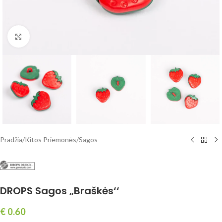
Spustelėkite, norėdami padidinti
Pradžia
/
Kitos Priemonės
/
Sagos
DROPS Sagos „Braškės‘‘
€
0.60