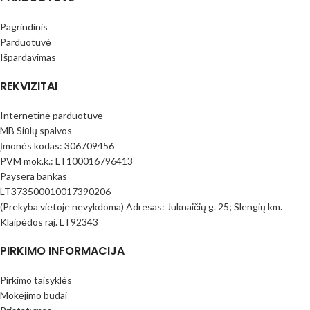
Pagrindinis
Parduotuvė
Išpardavimas
REKVIZITAI
Internetinė parduotuvė
MB Siūlų spalvos
Įmonės kodas: 306709456
PVM mok.k.: LT100016796413
Paysera bankas
LT373500010017390206
(Prekyba vietoje nevykdoma) Adresas: Juknaičių g. 25; Slengių km.
Klaipėdos raj. LT92343
PIRKIMO INFORMACIJA
Pirkimo taisyklės
Mokėjimo būdai