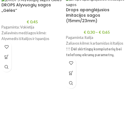
DROPS Alyvuogių sagos
Drops apanglėjusios
‚,Gėlės‘‘
imitacijos sagos
(15mm/23mm)
€
0.45
Pagaminta: Vokietija
€
0.30
–
€
0.65
Žaliavinės medžiagos kilmė:
Pagaminta: Italija
Alyvmedis iš Italijos ir Ispanijos
Žaliavos kilmė: karbamidas iš Italijos
!!!
Dėl
skirtingų kompiuterių bei
telefonų ekranų parametrų,
spalvos realybėje gali šiek tiek
skirtis.