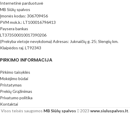
Internetinė parduotuvė
MB Siūlų spalvos
Įmonės kodas: 306709456
PVM mok.k.: LT100016796413
Paysera bankas
LT373500010017390206
(Prekyba vietoje nevykdoma) Adresas: Juknaičių g. 25; Slengių km.
Klaipėdos raj. LT92343
PIRKIMO INFORMACIJA
Pirkimo taisyklės
Mokėjimo būdai
Pristatymas
Prekių Grąžinimas
Privatumo politika
Kontaktai
Visos teisės saugomos
MB Siūlų spalvos
2023
www.siuluspalvos.lt
.