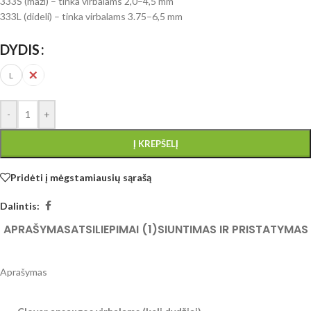
333S (maži) – tinka virbalams 2,0–4,5 mm
333L (dideli) – tinka virbalams 3.75–6,5 mm
DYDIS
L
S
-
+
Į KREPŠELĮ
Pridėti į mėgstamiausių sąrašą
Dalintis:
APRAŠYMAS
ATSILIEPIMAI (1)
SIUNTIMAS IR PRISTATYMAS
Aprašymas