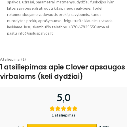
spalvos, užrašai, parametrai, matmenys, dydžiai, funkcijos ir/ar
kitos savybės gali atrodyti kitaip negu realybėje. Todėl
rekomenduojame vadovautis prekių savybėmis, kurios
nurodytos prekių aprašymuose. Jeigu turite klausimų, visada
laukiame Jūsų skambučio telefonu +370 67825550 arba el.
paštu info@siuluspalvos.lt
Atsiliepimai (1)
1 atsiliepimas apie
Clover apsaugos
virbalams (keli dydžiai)
5,0
1 atsiliepimas