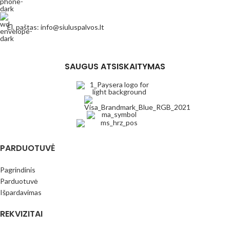
El. paštas: info@siuluspalvos.lt
SAUGUS ATSISKAITYMAS
PARDUOTUVĖ
Pagrindinis
Parduotuvė
Išpardavimas
REKVIZITAI