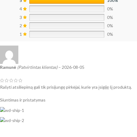
5
100%
4
0%
3
0%
2
0%
1
0%
Ramunė
(Patvirtintas klientas)
–
2026-08-05
Rašyti atsiliepimą gali tik prisijungę pirkėjai, kurie yra įsigiję šį produktą.
Siuntimas ir pristatymas