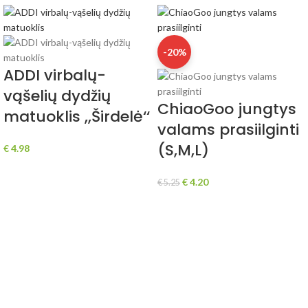
-20%
ADDI virbalų-
vąšelių dydžių
ChiaoGoo jungtys
matuoklis ,,Širdelė‘‘
valams prasiilginti
(S,M,L)
€
4.98
€
4.20
€
5.25