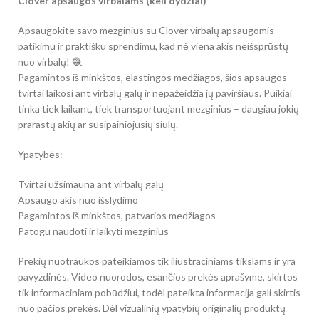
Clover apsaugos virbalams (keli dydžiai)
Apsaugokite savo mezginius su Clover virbalų apsaugomis –
patikimu ir praktišku sprendimu, kad nė viena akis neišsprūstų
nuo virbalų! 🧶
Pagamintos iš minkštos, elastingos medžiagos, šios apsaugos
tvirtai laikosi ant virbalų galų ir nepažeidžia jų paviršiaus. Puikiai
tinka tiek laikant, tiek transportuojant mezginius – daugiau jokių
prarastų akių ar susipainiojusių siūlų.
Ypatybės:
Tvirtai užsimauna ant virbalų galų
Apsaugo akis nuo išslydimo
Pagamintos iš minkštos, patvarios medžiagos
Patogu naudoti ir laikyti mezginius
Prekių nuotraukos pateikiamos tik iliustraciniams tikslams ir yra
pavyzdinės. Video nuorodos, esančios prekės aprašyme, skirtos
tik informaciniam pobūdžiui, todėl pateikta informacija gali skirtis
nuo pačios prekės. Dėl vizualinių ypatybių originalių produktų