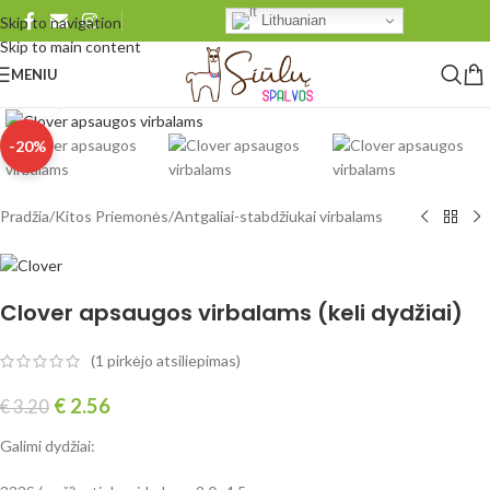
Lithuanian
Skip to navigation
Skip to main content
MENIU
Spustelėkite, norėdami padidinti
-20%
Pradžia
/
Kitos Priemonės
/
Antgaliai-stabdžiukai virbalams
Clover apsaugos virbalams (keli dydžiai)
(
1
pirkėjo atsiliepimas)
€
2.56
€
3.20
Galimi dydžiai: