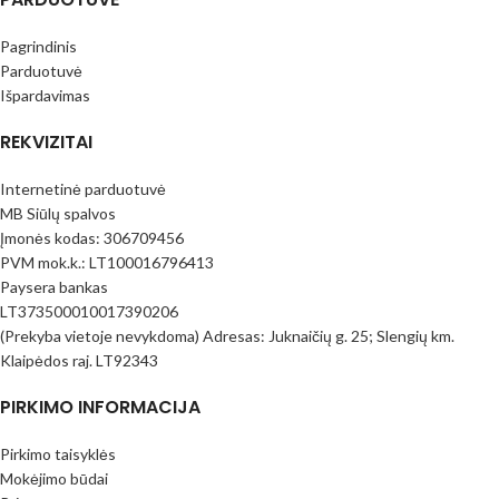
Pagrindinis
Parduotuvė
Išpardavimas
REKVIZITAI
Internetinė parduotuvė
MB Siūlų spalvos
Įmonės kodas: 306709456
PVM mok.k.: LT100016796413
Paysera bankas
LT373500010017390206
(Prekyba vietoje nevykdoma) Adresas: Juknaičių g. 25; Slengių km.
Klaipėdos raj. LT92343
PIRKIMO INFORMACIJA
Pirkimo taisyklės
Mokėjimo būdai