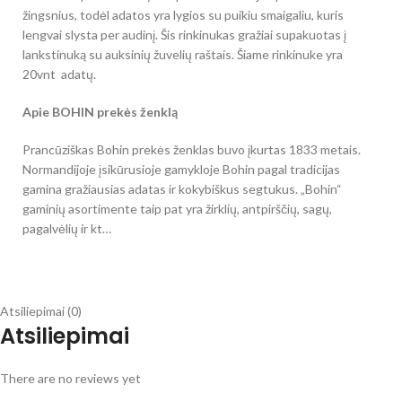
žingsnius, todėl adatos yra lygios su puikiu smaigaliu, kuris
lengvai slysta per audinį. Šis rinkinukas gražiai supakuotas į
lankstinuką su auksinių žuvelių raštais. Šiame rinkinuke yra
20vnt adatų.
Apie BOHIN prekės ženklą
Prancūziškas Bohin prekės ženklas buvo įkurtas 1833 metais.
Normandijoje įsikūrusioje gamykloje Bohin pagal tradicijas
gamina gražiausias adatas ir kokybiškus segtukus. „Bohin“
gaminių asortimente taip pat yra žirklių, antpirščių, sagų,
pagalvėlių ir kt…
Atsiliepimai (0)
Atsiliepimai
There are no reviews yet