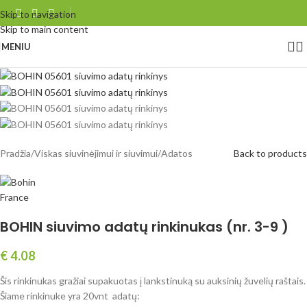
Skip to navigation
Skip to main content
MENIU
Pradžia
/
Viskas siuvinėjimui ir siuvimui
/
Adatos
Back to products
BOHIN siuvimo adatų rinkinukas (nr. 3-9 )
€
4.08
Šis rinkinukas gražiai supakuotas į lankstinuką su auksinių žuvelių raštais.
Šiame rinkinuke yra 20vnt adatų: