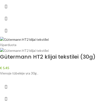
Išparduota
Gütermann HT2 klijai tekstilei (30g)
€
5.45
Vienoje tūbelėje yra 30g .