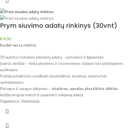
Prym siuvimo adatų rinkinys (30vnt)
€
4.30
Kodėl verta rinktis:
30 aukštos kokybės plieninių adatų – patvarios ir ilgaamžės
Įvairūs dydžiai – tinka ploniems ir storesniems siūlams bei skirtingiems
audiniams
Puikiai pritaikytos smulkiam siuvinėjimui, siuvimui, adymui bei
rankdarbiams
Patogus ir saugus laikymas –
skaidrus, apvalus plastikinis dėklas
leidžia lengvai matyti ir pasirinkti reikiamą adatą
Pagaminta: Vokietijoje