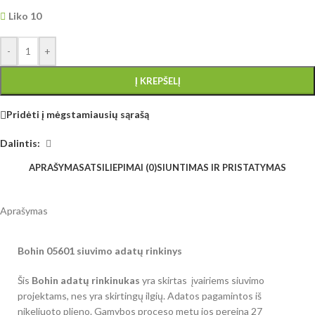
Liko 10
-
+
Į KREPŠELĮ
Pridėti į mėgstamiausių sąrašą
Dalintis:
APRAŠYMAS
ATSILIEPIMAI (0)
SIUNTIMAS IR PRISTATYMAS
Aprašymas
Bohin 05601 siuvimo adatų rinkinys
Šis
Bohin adatų rinkinukas
yra skirtas įvairiems siuvimo
projektams, nes yra skirtingų ilgių. Adatos pagamintos iš
nikeliuoto plieno. Gamybos proceso metu jos pereina 27