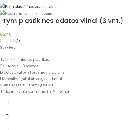
Prym plastikinės adatos vilnai (3 vnt.)
€
2.40
(1)
Savybės:
Tvirtas ir lankstus plastikas
Pakuotėje – 3 adatos
Didelės akutės storesniems siūlams
Užapvalinti galiukai saugiam darbui
Viena adata su lenktu galiuku
Tinka mezginių surinkimui ir užbaigimui