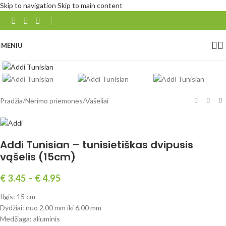
Skip to navigation
Skip to main content
MENIU
Spustelėkite, norėdami padidinti
Pradžia
/
Nėrimo priemonės
/
Vašeliai
Addi Tunisian – tunisietiškas dvipusis
vąšelis (15cm)
€
3.45
–
€
4.95
Ilgis: 15 cm
Dydžiai: nuo 2,00 mm iki 6,00 mm
Medžiaga: aliuminis