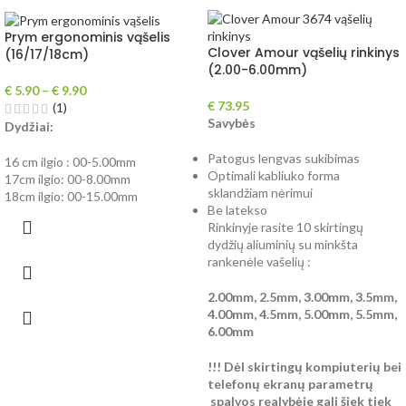
Prym ergonominis vąšelis
Clover Amour vąšelių rinkinys
(16/17/18cm)
(2.00-6.00mm)
€
5.90
–
€
9.90
€
73.95
(1)
Savybės
Dydžiai:
Patogus lengvas sukibimas
16 cm ilgio : 00-5.00mm
Optimali kabliuko forma
17cm ilgio: 00-8.00mm
sklandžiam nėrimui
18cm ilgio: 00-15.00mm
Be latekso
Rinkinyje rasite 10 skirtingų
dydžių aliuminių su minkšta
rankenėle vašelių :
2.00mm, 2.5mm, 3.00mm, 3.5mm,
4.00mm, 4.5mm, 5.00mm, 5.5mm,
6.00mm
!!! Dėl skirtingų kompiuterių bei
telefonų ekranų parametrų
spalvos realybėje gali šiek tiek