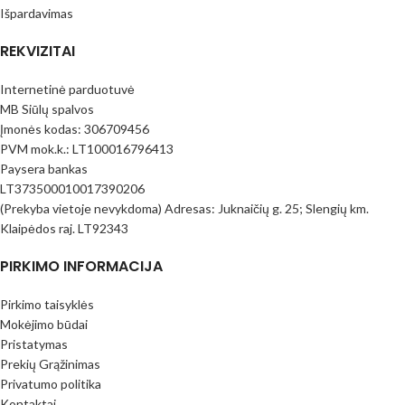
Išpardavimas
REKVIZITAI
Internetinė parduotuvė
MB Siūlų spalvos
Įmonės kodas: 306709456
PVM mok.k.: LT100016796413
Paysera bankas
LT373500010017390206
(Prekyba vietoje nevykdoma) Adresas: Juknaičių g. 25; Slengių km.
Klaipėdos raj. LT92343
PIRKIMO INFORMACIJA
Pirkimo taisyklės
Mokėjimo būdai
Pristatymas
Prekių Grąžinimas
Privatumo politika
Kontaktai