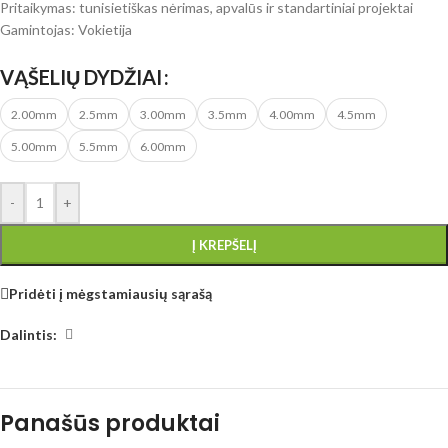
Pritaikymas: tunisietiškas nėrimas, apvalūs ir standartiniai projektai
Gamintojas: Vokietija
VĄŠELIŲ DYDŽIAI
2.00mm
2.5mm
3.00mm
3.5mm
4.00mm
4.5mm
5.00mm
5.5mm
6.00mm
-
+
Į KREPŠELĮ
Pridėti į mėgstamiausių sąrašą
Dalintis:
Panašūs produktai