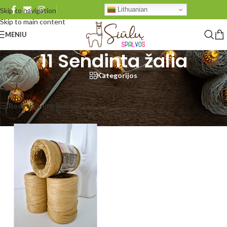
Lithuanian
Skip to navigation
Skip to main content
MENIU
11 Sendinta žalia
Kategorijos
Pradžia
/
Produkto Natūrali minkšta rafija
/
11 Sendinta žalia
Rezultatų: 1
Rodyti šoninę juostą
Rodyti
48
96
Visi