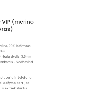
 VIP (merino
yras)
vilna, 20% Kašmyras
00 m
rbalų dydis
: 3,5mm
rankomis . Nedžiovinti
mpiuterių ir telefonų
i dažymo partijos,
 šiek tiek skirtis.