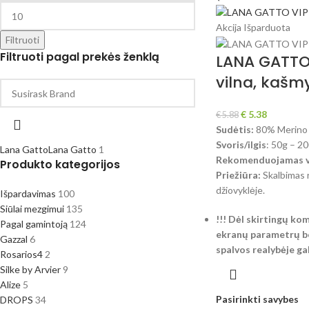
Akcija
Išparduota
Filtruoti
Filtruoti pagal prekės ženklą
LANA GATTO
vilna, kašm
€
5.38
€
5.88
Sudėtis:
80% Merino 
Svoris/ilgis
: 50g – 2
Lana Gatto
Lana Gatto
1
Rekomenduojamas vi
Produkto kategorijos
Priežiūra:
Skalbimas 
džiovyklėje.
Išpardavimas
100
Siūlai mezgimui
135
!!! Dėl skirtingų ko
Pagal gamintoją
124
ekranų parametrų be
Gazzal
6
spalvos realybėje gali
Rosarios4
2
Silke by Arvier
9
Alize
5
Pasirinkti savybes
DROPS
34