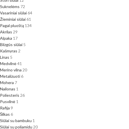
Stori siūlai
12
Suknelėms
72
Vasariniai siūlai
64
Žieminiai siūlai
61
Pagal pluoštą
134
Akrilas
29
Alpaka
17
Blizgūs siūlai
5
Kašmyras
2
Linas
5
Medvilnė
41
Merino vilna
20
Metalizuoti
6
Mohera
7
Nailonas
1
Poliesteris
26
Pusvilnė
1
Rafija
9
Šilkas
6
Siūlai su bambuku
1
Siūlai su poliamidu
20