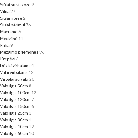
Siūlai su viskoze
9
Vilna
27
Siūlai ritėse
2
Siūlai nėrimui
76
Macrame
6
Medvilnė
11
Rafia
9
Mezgimo priemonės
96
Krepšiai
3
Dėklai virbalams
4
Valai virbalams
12
Virbalai su valu
20
Valo ilgis 50cm
8
Valo ilgis 100cm
12
Valo ilgis 120cm
7
Valo ilgis 150cm
6
Valo ilgis 25cm
1
Valo ilgis 30cm
1
Valo ilgis 40cm
12
Valo ilgis 60cm
10