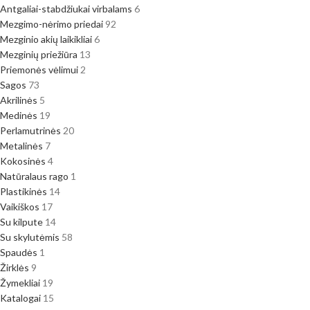
Antgaliai-stabdžiukai virbalams
6
Mezgimo-nėrimo priedai
92
Mezginio akių laikikliai
6
Mezginių priežiūra
13
Priemonės vėlimui
2
Sagos
73
Akrilinės
5
Medinės
19
Perlamutrinės
20
Metalinės
7
Kokosinės
4
Natūralaus rago
1
Plastikinės
14
Vaikiškos
17
Su kilpute
14
Su skylutėmis
58
Spaudės
1
Žirklės
9
Žymekliai
19
Katalogai
15