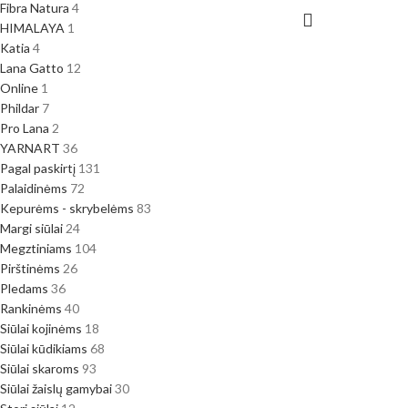
Fibra Natura
4
HIMALAYA
1
Katia
4
Lana Gatto
12
Online
1
Phildar
7
Pro Lana
2
YARNART
36
Pagal paskirtį
131
Palaidinėms
72
Kepurėms - skrybelėms
83
Margi siūlai
24
Megztiniams
104
Pirštinėms
26
Pledams
36
Rankinėms
40
Siūlai kojinėms
18
Siūlai kūdikiams
68
Siūlai skaroms
93
Siūlai žaislų gamybai
30