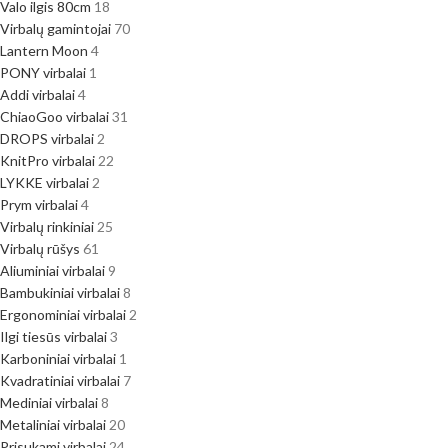
Valo ilgis 80cm
18
Virbalų gamintojai
70
Lantern Moon
4
PONY virbalai
1
Addi virbalai
4
ChiaoGoo virbalai
31
DROPS virbalai
2
KnitPro virbalai
22
LYKKE virbalai
2
Prym virbalai
4
Virbalų rinkiniai
25
Virbalų rūšys
61
Aliuminiai virbalai
9
Bambukiniai virbalai
8
Ergonominiai virbalai
2
Ilgi tiesūs virbalai
3
Karboniniai virbalai
1
Kvadratiniai virbalai
7
Mediniai virbalai
8
Metaliniai virbalai
20
Prisukami virbalai
24