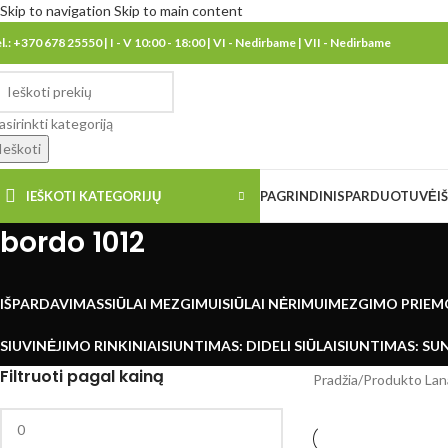
Skip to navigation
Skip to main content
el.: +370 678 25550 | I - V 10:00 - 18:00 | VI - Nedirbame | VII - Nedirbame
asirinkti kategoriją
Ieškoti
IEŠKOTI KATEGORIJŲ
PAGRINDINIS
PARDUOTUVĖ
I
bordo 1012
IŠPARDAVIMAS
SIŪLAI MEZGIMUI
SIŪLAI NĖRIMUI
MEZGIMO PRIEM
SIUVINĖJIMO RINKINIAI
SIUNTIMAS: DIDELI SIŪLAI
SIUNTIMAS: SUN
Filtruoti pagal kainą
Pradžia
/
Produkto Lan