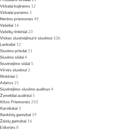
Virbalai kojinėms
12
Virbalai pynėms
3
Nėrimo priemonės
49
Vašeliai
16
Vašelių rinkiniai
23
Viskas siuvinėjimui ir siuvimui
106
Lankeliai
12
Siuvimo priedai
11
Siuvimo siūlai
4
Siuvinėjimo siūlai
5
Virvės siuvimui
2
Rinkiniai
2
Adatos
21
Siuvinėjimo-siuvimo audinys
4
Žymekliai audiniui
5
Kitos Priemonės
250
Karoliukai
3
Rankinių gamybai
19
Žaislų gamybai
16
Etiketės
8