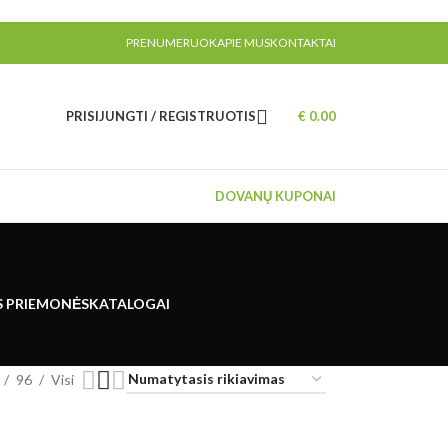
PRENUMERUOK
APIE MUS
KONTAKTAI
PRISIJUNGTI / REGISTRUOTIS
€
0.00
DOVANŲ KUPONAI
S PRIEMONĖS
KATALOGAI
96
Visi