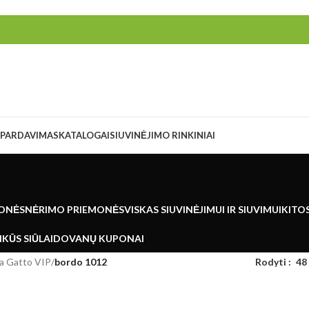
ŠPARDAVIMAS
KATALOGAI
SIUVINĖJIMO RINKINIAI
ONĖS
NĖRIMO PRIEMONĖS
VISKAS SIUVINĖJIMUI IR SIUVIMUI
KITO
KŪS SIŪLAI
DOVANŲ KUPONAI
a Gatto VIP
/
bordo 1012
Rodyti
48