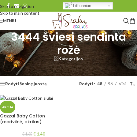
Lithuanian
Skip to navigation
Skip to main content
MENIU
3444 šviesi sendinta
rožė
Kategorijos
Pradžia
/
Produkto Gazzal Baby Cotton
/
3444 šviesi sendinta rožė
Rezultatų: 1
Rodyti šoninę juostą
Rodyti
48
96
Visi
AKCIJA
Gazzal Baby Cotton
(medvilnė, akrilas)
€
1.40
€
1.65