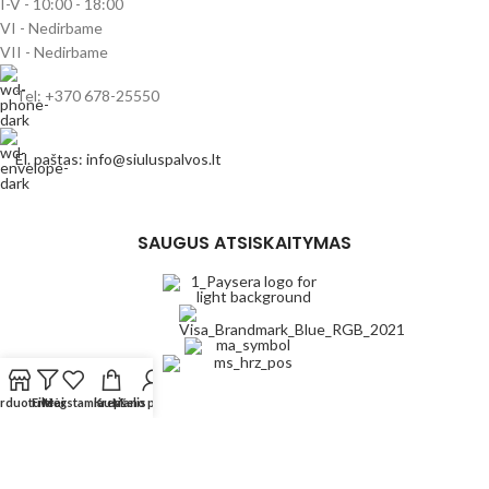
I-V - 10:00 - 18:00
VI - Nedirbame
VII - Nedirbame
Tel: +370 678-25550
El. paštas: info@siuluspalvos.lt
SAUGUS ATSISKAITYMAS
rduotuvė
Filtrai
Mėgstamiausi
Krepšelis
Mano paskyra
PARDUOTUVĖ
REKVIZITAI