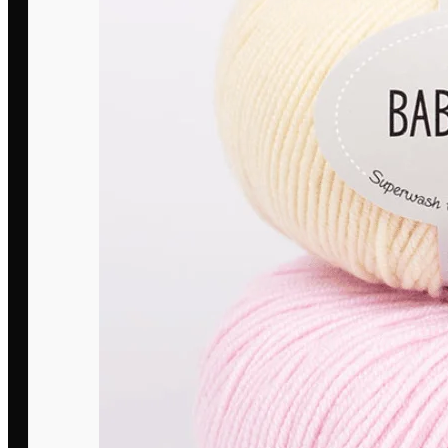
DROPS virbalai
KnitPro virbalai
LYKKE virbalai
Prym virbalai
Virbalų rinkiniai
Virbalų rūšys
Aliuminiai virbalai
Bambukiniai virbalai
Ergonominiai virbalai
Ilgi tiesūs virbalai
Karboniniai virbalai
Kvadratiniai virbalai
Mediniai virbalai
Metaliniai virbalai
Prisukami virbalai
Virbalai kojinėms
Virbalai pynėms
Nėrimo priemonės
Vašeliai
Vašelių rinkiniai
Viskas siuvinėjimui ir siuvimui
Lankeliai
Siuvimo priedai