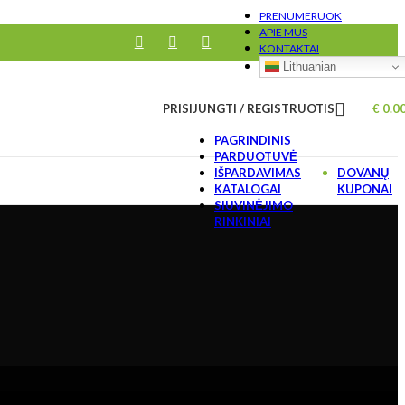
PRENUMERUOK
APIE MUS
KONTAKTAI
Lithuanian
PRISIJUNGTI / REGISTRUOTIS
€
0.0
PAGRINDINIS
PARDUOTUVĖ
IŠPARDAVIMAS
DOVANŲ
KATALOGAI
KUPONAI
SIUVINĖJIMO
RINKINIAI