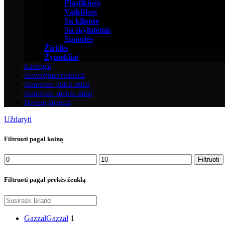
Plastikinės
Vaikiškos
Su kilpute
Su skylutėmis
Spaudės
Žirklės
Žymekliai
Katalogai
Siuvinėjimo rinkiniai
Siuntimas: dideli siūlai
Siuntimas: sunkūs siūlai
Dovanų kuponai
Uždaryti
Filtruoti pagal kainą
Min
Maks
Filtruoti
kaina
kaina
Filtruoti pagal prekės ženklą
Gazzal
Gazzal
1