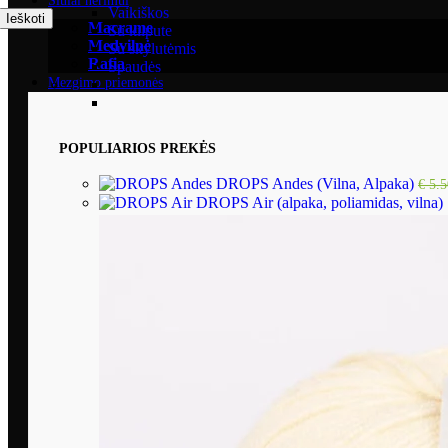
Siūlai nėrimui
Vaikiškos
Ieškoti
Macrame
Su kilpute
Medvilnė
Su skylutėmis
Rafia
Spaudės
Mezgimo priemonės
Krepšiai
Dėklai virbalams
Valai virbalams
POPULIARIOS PREKĖS
Virbalai su valu
DROPS Andes (Vilna, Alpaka)
€
5.5
Valo ilgis 50cm
DROPS Air (alpaka, poliamidas, vilna)
Valo ilgis 100cm
Valo ilgis 120cm
Valo ilgis 150cm
Valo ilgis 25cm
Valo ilgis 30cm
Valo ilgis 40cm
Valo ilgis 60cm
Valo ilgis 80cm
Virbalų gamintojai
Lantern Moon
PONY virbalai
Addi virbalai
ChiaoGoo virbalai