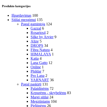
Produkto kategorijos
Išpardavimas
100
Siūlai mezgimui
135
Pagal gamintoją
124
Gazzal
6
Rosarios4
2
Silke by Arvier
9
Alize
5
DROPS
34
Fibra Natura
4
HIMALAYA
1
Katia
4
Lana Gatto
12
Online
1
Phildar
7
Pro Lana
2
YARNART
36
Pagal paskirtį
131
Palaidinėms
72
Kepurėms - skrybelėms
83
Margi siūlai
24
Megztiniams
104
Pirštinėms
26