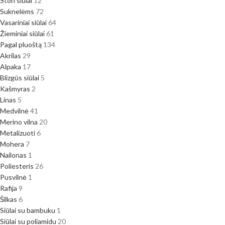
Stori siūlai
12
Suknelėms
72
Vasariniai siūlai
64
Žieminiai siūlai
61
Pagal pluoštą
134
Akrilas
29
Alpaka
17
Blizgūs siūlai
5
Kašmyras
2
Linas
5
Medvilnė
41
Merino vilna
20
Metalizuoti
6
Mohera
7
Nailonas
1
Poliesteris
26
Pusvilnė
1
Rafija
9
Šilkas
6
Siūlai su bambuku
1
Siūlai su poliamidu
20