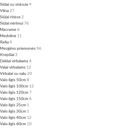
Siūlai su viskoze
9
Vilna
27
Siūlai ritėse
2
Siūlai nėrimui
76
Macrame
6
Medvilnė
11
Rafia
9
Mezgimo priemonės
96
Krepšiai
3
Dėklai virbalams
4
Valai virbalams
12
Virbalai su valu
20
Valo ilgis 50cm
8
Valo ilgis 100cm
12
Valo ilgis 120cm
7
Valo ilgis 150cm
6
Valo ilgis 25cm
1
Valo ilgis 30cm
1
Valo ilgis 40cm
12
Valo ilgis 60cm
10