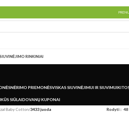
PREN
SIUVINĖJIMO RINKINIAI
ONĖS
NĖRIMO PRIEMONĖS
VISKAS SIUVINĖJIMUI IR SIUVIMUI
KITO
KŪS SIŪLAI
DOVANŲ KUPONAI
zal Baby Cotton
/
3433 juoda
Rodyti
48