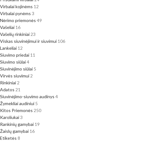
Virbalai kojinėms
12
Virbalai pynėms
3
Nėrimo priemonės
49
Vašeliai
16
Vašelių rinkiniai
23
Viskas siuvinėjimui ir siuvimui
106
Lankeliai
12
Siuvimo priedai
11
Siuvimo siūlai
4
Siuvinėjimo siūlai
5
Virvės siuvimui
2
Rinkiniai
2
Adatos
21
Siuvinėjimo-siuvimo audinys
4
Žymekliai audiniui
5
Kitos Priemonės
250
Karoliukai
3
Rankinių gamybai
19
Žaislų gamybai
16
Etiketės
8