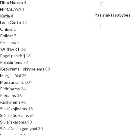
Fibra Natura
4
HIMALAYA
1
Pasirinkti savybes
Katia
4
Lana Gatto
12
Online
1
Phildar
7
Pro Lana
2
YARNART
36
Pagal paskirtį
131
Palaidinėms
72
Kepurėms - skrybelėms
83
Margi siūlai
24
Megztiniams
104
Pirštinėms
26
Pledams
36
Rankinėms
40
Siūlai kojinėms
18
Siūlai kūdikiams
68
Siūlai skaroms
93
Siūlai žaislų gamybai
30