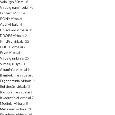
Valo ilgis 80cm
18
Virbalų gamintojai
70
Lantern Moon
4
PONY virbalai
1
Addi virbalai
4
ChiaoGoo virbalai
31
DROPS virbalai
2
KnitPro virbalai
22
LYKKE virbalai
2
Prym virbalai
4
Virbalų rinkiniai
25
Virbalų rūšys
61
Aliuminiai virbalai
9
Bambukiniai virbalai
8
Ergonominiai virbalai
2
Ilgi tiesūs virbalai
3
Karboniniai virbalai
1
Kvadratiniai virbalai
7
Mediniai virbalai
8
Metaliniai virbalai
20
Prisukami virbalai
24