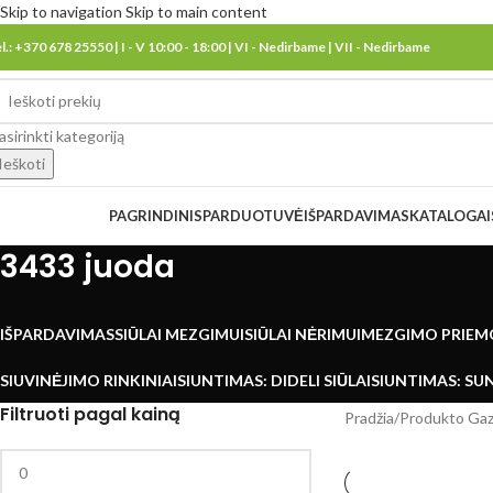
Skip to navigation
Skip to main content
el.: +370 678 25550 | I - V 10:00 - 18:00 | VI - Nedirbame | VII - Nedirbame
asirinkti kategoriją
Ieškoti
eškoti kategorijų
PAGRINDINIS
PARDUOTUVĖ
IŠPARDAVIMAS
KATALOGAI
3433 juoda
IŠPARDAVIMAS
SIŪLAI MEZGIMUI
SIŪLAI NĖRIMUI
MEZGIMO PRIEM
SIUVINĖJIMO RINKINIAI
SIUNTIMAS: DIDELI SIŪLAI
SIUNTIMAS: SUN
Filtruoti pagal kainą
Pradžia
/
Produkto Gaz