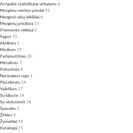
Antgaliai-stabdžiukai virbalams
6
Mezgimo-nėrimo priedai
92
Mezginio akių laikikliai
6
Mezginių priežiūra
13
Priemonės vėlimui
2
Sagos
73
Akrilinės
5
Medinės
19
Perlamutrinės
20
Metalinės
7
Kokosinės
4
Natūralaus rago
1
Plastikinės
14
Vaikiškos
17
Su kilpute
14
Su skylutėmis
58
Spaudės
1
Žirklės
9
Žymekliai
19
Katalogai
15