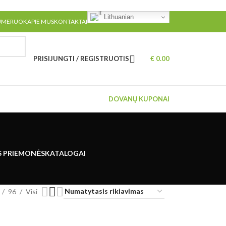
Lithuanian
UMERUOK
APIE MUS
KONTAKTAI
PRISIJUNGTI / REGISTRUOTIS
€
0.00
DOVANŲ KUPONAI
S PRIEMONĖS
KATALOGAI
96
Visi