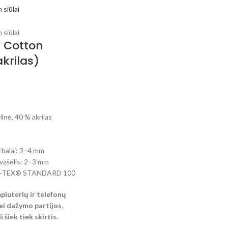
 Cotton
krilas)
lnė, 40 % akrilas
balai: 3–4 mm
ąšelis: 2–3 mm
KO-TEX® STANDARD 100
mpiuterių ir telefonų
i dažymo partijos,
 šiek tiek skirtis.