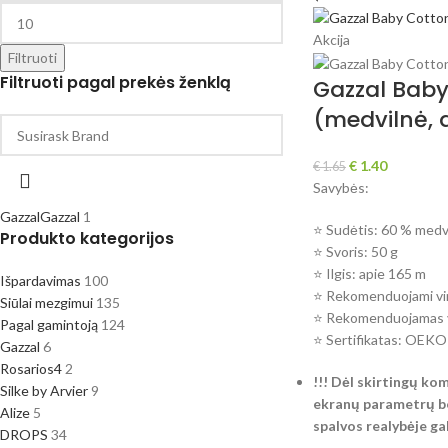
Akcija
Filtruoti
Filtruoti pagal prekės ženklą
Gazzal Baby
(medvilnė, a
€
1.40
€
1.65
Savybės:
Gazzal
Gazzal
1
⭐ Sudėtis: 60 % medvi
Produkto kategorijos
⭐ Svoris: 50 g
⭐ Ilgis: apie 165 m
Išpardavimas
100
⭐ Rekomenduojami vir
Siūlai mezgimui
135
⭐ Rekomenduojamas v
Pagal gamintoją
124
⭐ Sertifikatas: OE
Gazzal
6
Rosarios4
2
!!! Dėl skirtingų ko
Silke by Arvier
9
ekranų parametrų be
Alize
5
spalvos realybėje gali
DROPS
34