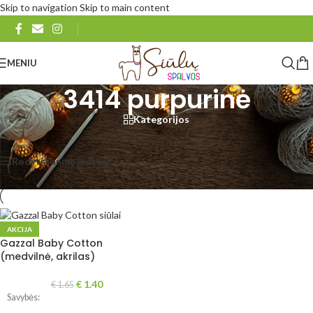
Skip to navigation
Skip to main content
MENIU
3414 purpurinė
Kategorijos
Pradžia
/
Produkto Gazzal Baby Cotton
/
3414 purpurinė
Rezultatų: 1
Rodyti šoninę juostą
Rodyti
48
96
Visi
AKCIJA
Gazzal Baby Cotton
(medvilnė, akrilas)
€
1.40
€
1.65
Savybės: