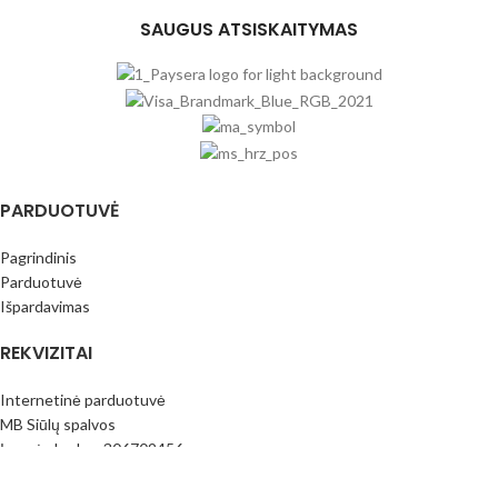
SAUGUS ATSISKAITYMAS
PARDUOTUVĖ
Pagrindinis
Parduotuvė
Išpardavimas
REKVIZITAI
Internetinė parduotuvė
MB Siūlų spalvos
Įmonės kodas: 306709456
PVM mok.k.: LT100016796413
Paysera bankas