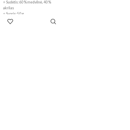
⭐ Sudėtis: 60 % medvilnė, 40 %
akrilas
⭐ Svoris: 50 g
PASIRINKTI
⭐ Ilgis: apie 165 m
SAVYBES
⭐ Rekomenduojami virbalai: 3–4
mm
⭐ Rekomenduojamas vąšelis: 2–3
mm
⭐ Sertifikatas: OEKO-TEX®
STANDARD 100
!!! Dėl skirtingų kompiuterių ir
telefonų ekranų parametrų bei
dažymo partijos, spalvos
realybėje gali šiek tiek skirtis.