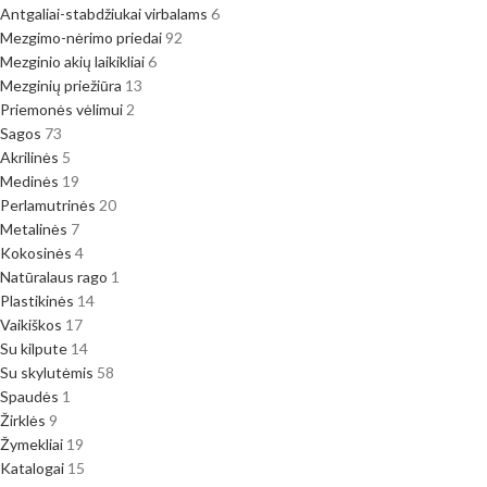
Antgaliai-stabdžiukai virbalams
6
Mezgimo-nėrimo priedai
92
Mezginio akių laikikliai
6
Mezginių priežiūra
13
Priemonės vėlimui
2
Sagos
73
Akrilinės
5
Medinės
19
Perlamutrinės
20
Metalinės
7
Kokosinės
4
Natūralaus rago
1
Plastikinės
14
Vaikiškos
17
Su kilpute
14
Su skylutėmis
58
Spaudės
1
Žirklės
9
Žymekliai
19
Katalogai
15