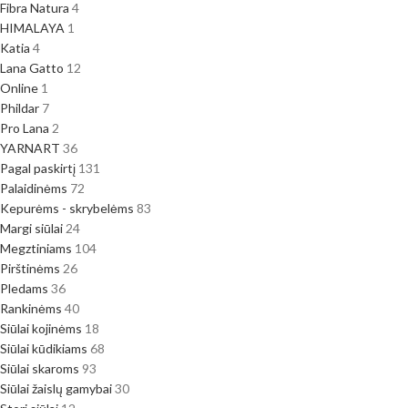
Fibra Natura
4
HIMALAYA
1
Katia
4
Lana Gatto
12
Online
1
Phildar
7
Pro Lana
2
YARNART
36
Pagal paskirtį
131
Palaidinėms
72
Kepurėms - skrybelėms
83
Margi siūlai
24
Megztiniams
104
Pirštinėms
26
Pledams
36
Rankinėms
40
Siūlai kojinėms
18
Siūlai kūdikiams
68
Siūlai skaroms
93
Siūlai žaislų gamybai
30