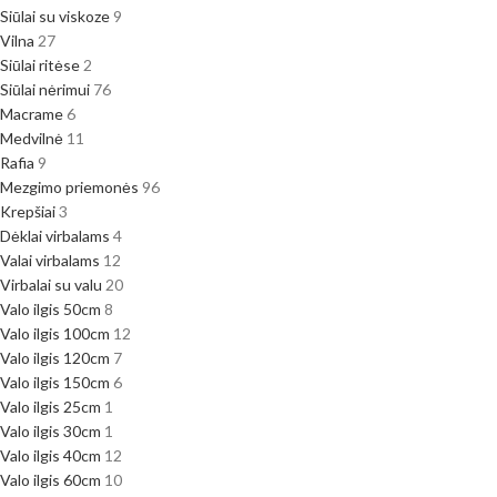
Siūlai su viskoze
9
Vilna
27
Siūlai ritėse
2
Siūlai nėrimui
76
Macrame
6
Medvilnė
11
Rafia
9
Mezgimo priemonės
96
Krepšiai
3
Dėklai virbalams
4
Valai virbalams
12
Virbalai su valu
20
Valo ilgis 50cm
8
Valo ilgis 100cm
12
Valo ilgis 120cm
7
Valo ilgis 150cm
6
Valo ilgis 25cm
1
Valo ilgis 30cm
1
Valo ilgis 40cm
12
Valo ilgis 60cm
10