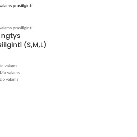
ungtys
ilginti (S,M,L)
žio valams
džio valams
žio valams