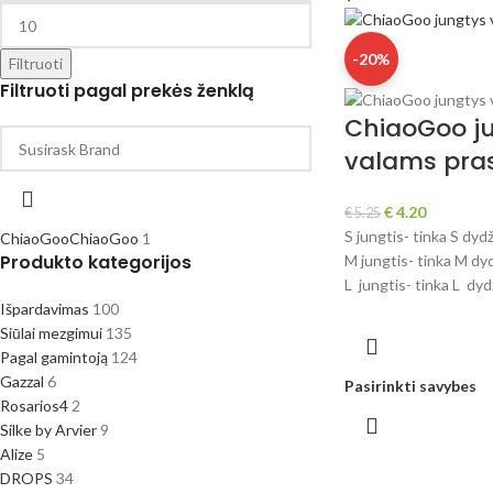
-20%
Filtruoti
Filtruoti pagal prekės ženklą
ChiaoGoo j
valams prasi
€
4.20
€
5.25
S jungtis- tinka S dyd
ChiaoGoo
ChiaoGoo
1
Produkto kategorijos
M jungtis- tinka M dy
L jungtis- tinka L dyd
Išpardavimas
100
Siūlai mezgimui
135
Pagal gamintoją
124
Gazzal
6
Pasirinkti savybes
Rosarios4
2
Silke by Arvier
9
Alize
5
DROPS
34