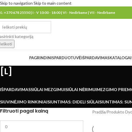
Skip to navigation
Skip to main content
el.: +370 678 25550 | I - V 10:00 - 18:00 | VI - Nedirbame | VII - Nedirbame
asirinkti kategoriją
Ieškoti
eškoti kategorijų
PAGRINDINIS
PARDUOTUVĖ
IŠPARDAVIMAS
KATALOGAI
[L]
IŠPARDAVIMAS
SIŪLAI MEZGIMUI
SIŪLAI NĖRIMUI
MEZGIMO PRIEM
SIUVINĖJIMO RINKINIAI
SIUNTIMAS: DIDELI SIŪLAI
SIUNTIMAS: SUN
Filtruoti pagal kainą
Pradžia
/
Produkto Dyd