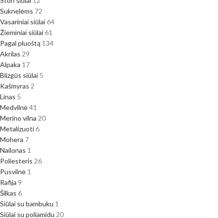
Stori siūlai
12
Suknelėms
72
Vasariniai siūlai
64
Žieminiai siūlai
61
Pagal pluoštą
134
Akrilas
29
Alpaka
17
Blizgūs siūlai
5
Kašmyras
2
Linas
5
Medvilnė
41
Merino vilna
20
Metalizuoti
6
Mohera
7
Nailonas
1
Poliesteris
26
Pusvilnė
1
Rafija
9
Šilkas
6
Siūlai su bambuku
1
Siūlai su poliamidu
20