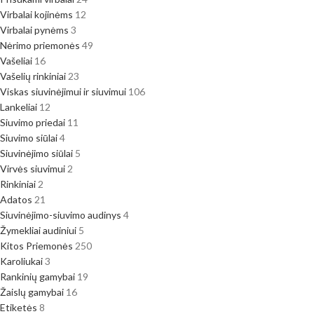
Virbalai kojinėms
12
Virbalai pynėms
3
Nėrimo priemonės
49
Vašeliai
16
Vašelių rinkiniai
23
Viskas siuvinėjimui ir siuvimui
106
Lankeliai
12
Siuvimo priedai
11
Siuvimo siūlai
4
Siuvinėjimo siūlai
5
Virvės siuvimui
2
Rinkiniai
2
Adatos
21
Siuvinėjimo-siuvimo audinys
4
Žymekliai audiniui
5
Kitos Priemonės
250
Karoliukai
3
Rankinių gamybai
19
Žaislų gamybai
16
Etiketės
8