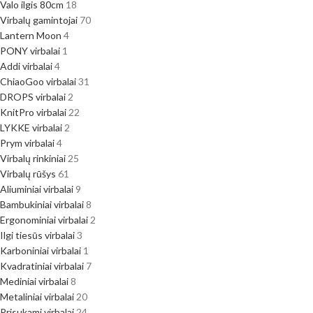
Valo ilgis 80cm
18
Virbalų gamintojai
70
Lantern Moon
4
PONY virbalai
1
Addi virbalai
4
ChiaoGoo virbalai
31
DROPS virbalai
2
KnitPro virbalai
22
LYKKE virbalai
2
Prym virbalai
4
Virbalų rinkiniai
25
Virbalų rūšys
61
Aliuminiai virbalai
9
Bambukiniai virbalai
8
Ergonominiai virbalai
2
Ilgi tiesūs virbalai
3
Karboniniai virbalai
1
Kvadratiniai virbalai
7
Mediniai virbalai
8
Metaliniai virbalai
20
Prisukami virbalai
24