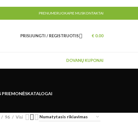
PRENUMERUOK
APIE MUS
KONTAKTAI
PRISIJUNGTI / REGISTRUOTIS
€
0.00
DOVANŲ KUPONAI
S PRIEMONĖS
KATALOGAI
96
Visi