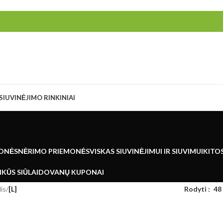
SIUVINĖJIMO RINKINIAI
ONĖS
NĖRIMO PRIEMONĖS
VISKAS SIUVINĖJIMUI IR SIUVIMUI
KITO
KŪS SIŪLAI
DOVANŲ KUPONAI
is
/
[L]
Rodyti
48