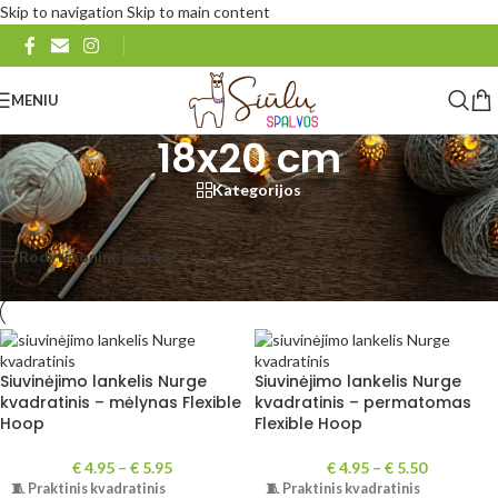
Skip to navigation
Skip to main content
MENIU
18x20 cm
Kategorijos
Pradžia
/
Produkto Dydis
/
18x20 cm
Rodomi visi rezultatai: 5
Rodyti šoninę juostą
Rodyti
48
96
Visi
Siuvinėjimo lankelis Nurge
Siuvinėjimo lankelis Nurge
kvadratinis – mėlynas Flexible
kvadratinis – permatomas
Hoop
Flexible Hoop
€
4.95
–
€
5.95
€
4.95
–
€
5.50
🧵 Praktinis kvadratinis
🧵 Praktinis kvadratinis