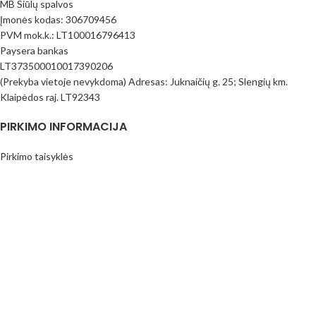
MB Siūlų spalvos
Įmonės kodas: 306709456
PVM mok.k.: LT100016796413
Paysera bankas
LT373500010017390206
(Prekyba vietoje nevykdoma) Adresas: Juknaičių g. 25; Slengių km.
Klaipėdos raj. LT92343
PIRKIMO INFORMACIJA
Pirkimo taisyklės
Mokėjimo būdai
Pristatymas
Prekių Grąžinimas
Privatumo politika
Kontaktai
Visos teisės saugomos
MB Siūlų spalvos
2023
www.siuluspalvos.lt
.
Parduotuvė
Filtrai