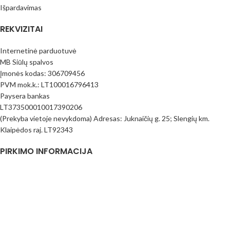
Išpardavimas
REKVIZITAI
Internetinė parduotuvė
MB Siūlų spalvos
Įmonės kodas: 306709456
PVM mok.k.: LT100016796413
Paysera bankas
LT373500010017390206
(Prekyba vietoje nevykdoma) Adresas: Juknaičių g. 25; Slengių km.
Klaipėdos raj. LT92343
PIRKIMO INFORMACIJA
Pirkimo taisyklės
Mokėjimo būdai
Pristatymas
Prekių Grąžinimas
Privatumo politika
Kontaktai