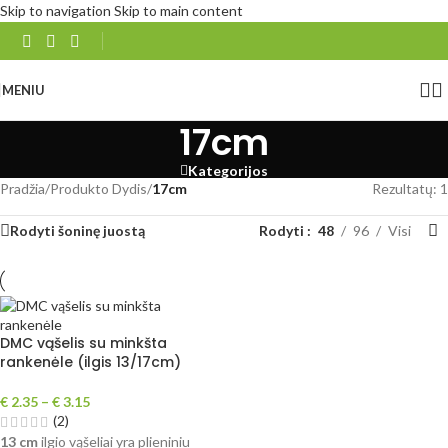
Skip to navigation
Skip to main content
MENIU
17cm
Kategorijos
Pradžia
/
Produkto Dydis
/
17cm
Rezultatų: 1
Rodyti šoninę juostą
Rodyti
48
96
Visi
DMC vąšelis su minkšta
rankenėle (ilgis 13/17cm)
€
2.35
–
€
3.15
(2)
13 cm
ilgio vąšeliai yra plieniniu