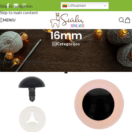
Lithuanian
Skip to navigation
Skip to main content
MENIU
16mm
Kategorijos
Pradžia
/
Produkto Dydis
/
16mm
Rodomi visi rezultatai: 2
Rodyti šoninę juostą
Rodyti
48
96
Visi