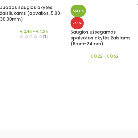
Juodos saugios akytės
AKCIJA
žaisliukams (apvalios, 5.00-
30.00mm)
- 30 %
€
0.45
–
€
1.25
Saugios užsegamos
(1)
spalvotos akytės žaislams
(6mm-24mm)
€
0.22
–
€
0.62