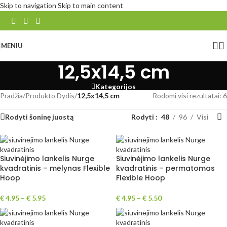
Skip to navigation
Skip to main content
MENIU
12,5x14,5 cm
Kategorijos
Pradžia
/
Produkto Dydis
/
12,5x14,5 cm
Rodomi visi rezultatai: 6
Rodyti šoninę juostą
Rodyti
48
96
Visi
Siuvinėjimo lankelis Nurge
Siuvinėjimo lankelis Nurge
kvadratinis – mėlynas Flexible
kvadratinis – permatomas
Hoop
Flexible Hoop
€
4.95
–
€
5.95
€
4.95
–
€
5.50