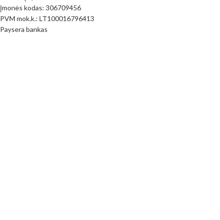
Įmonės kodas: 306709456
PVM mok.k.: LT100016796413
Paysera bankas
LT373500010017390206
(Prekyba vietoje nevykdoma) Adresas: Juknaičių g. 25; Slengių km.
Klaipėdos raj. LT92343
PIRKIMO INFORMACIJA
Pirkimo taisyklės
Mokėjimo būdai
Pristatymas
Prekių Grąžinimas
Privatumo politika
Kontaktai
Visos teisės saugomos
MB Siūlų spalvos
2023
www.siuluspalvos.lt
.
Parduotuvė
Filtrai