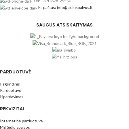
Tel: +370 678-25550
El. paštas: info@siuluspalvos.lt
SAUGUS ATSISKAITYMAS
PARDUOTUVĖ
Pagrindinis
Parduotuvė
Išpardavimas
REKVIZITAI
Internetinė parduotuvė
MB Siūlų spalvos