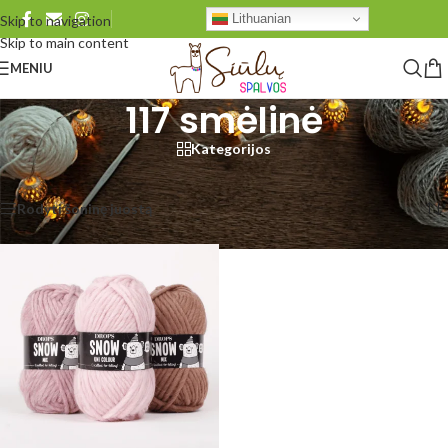
Lithuanian
Skip to navigation
Skip to main content
MENIU
117 smėlinė
Kategorijos
Pradžia
/
Produkto DROPS Snow
/
117 smėlinė
Rezultatų: 1
Rodyti šoninę juostą
Rodyti
48
96
Visi