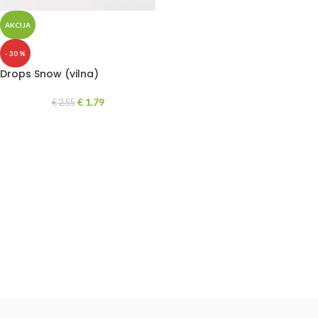
AKCIJA
- 30 %
Drops Snow (vilna)
€
1.79
€
2.55