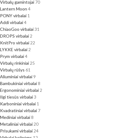
Virbalų gamintojai
70
Lantern Moon
4
PONY virbalai
1
Addi virbalai
4
ChiaoGoo virbalai
31
DROPS virbalai
2
KnitPro virbalai
22
LYKKE virbalai
2
Prym virbalai
4
Virbalų rinkiniai
25
Virbalų rūšys
61
Aliuminiai virbalai
9
Bambukiniai virbalai
8
Ergonominiai virbalai
2
Ilgi tiesūs virbalai
3
Karboniniai virbalai
1
Kvadratiniai virbalai
7
Mediniai virbalai
8
Metaliniai virbalai
20
Prisukami virbalai
24
Virbalai kojinėms
12