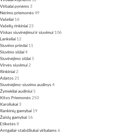
Virbalai pynėms
3
Nėrimo priemonės
49
Vašeliai
16
Vašelių rinkiniai
23
Viskas siuvinėjimui ir siuvimui
106
Lankeliai
12
Siuvimo priedai
11
Siuvimo siūlai
4
Siuvinėjimo siūlai
5
Virvės siuvimui
2
Rinkiniai
2
Adatos
21
Siuvinėjimo-siuvimo audinys
4
Žymekliai audiniui
5
Kitos Priemonės
250
Karoliukai
3
Rankinių gamybai
19
Žaislų gamybai
16
Etiketės
8
Antgaliai-stabdžiukai virbalams
6