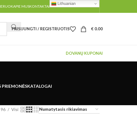
Lithuanian
MERUOK
APIE MUS
KONTAKTAI
PRISIJUNGTI / REGISTRUOTIS
€
0.00
DOVANŲ KUPONAI
S PRIEMONĖS
KATALOGAI
96
Visi