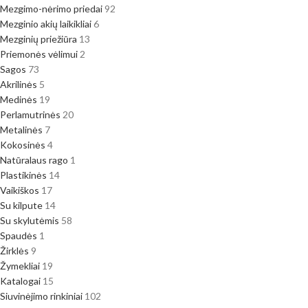
Mezgimo-nėrimo priedai
92
Mezginio akių laikikliai
6
Mezginių priežiūra
13
Priemonės vėlimui
2
Sagos
73
Akrilinės
5
Medinės
19
Perlamutrinės
20
Metalinės
7
Kokosinės
4
Natūralaus rago
1
Plastikinės
14
Vaikiškos
17
Su kilpute
14
Su skylutėmis
58
Spaudės
1
Žirklės
9
Žymekliai
19
Katalogai
15
Siuvinėjimo rinkiniai
102