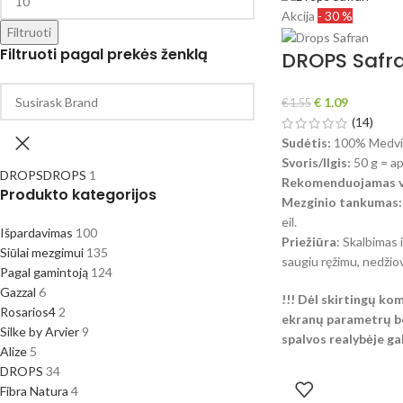
Akcija
- 30 %
Filtruoti
Filtruoti pagal prekės ženklą
DROPS Safr
€
1.09
€
1.55
(14)
Sudėtis:
100% Medvi
Svoris/Ilgis:
50 g = a
DROPS
DROPS
1
Rekomenduojamas vi
Produkto kategorijos
Mezginio tankumas:
eil.
Išpardavimas
100
Priežiūra
: Skalbimas 
Siūlai mezgimui
135
saugiu ręžimu, nedžiov
Pagal gamintoją
124
Gazzal
6
!!! Dėl skirtingų ko
Rosarios4
2
ekranų parametrų be
Silke by Arvier
9
spalvos realybėje gali
Alize
5
DROPS
34
Fibra Natura
4