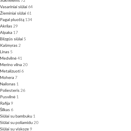
Suknelėms
72
Vasariniai siūlai
64
Žieminiai siūlai
61
Pagal pluoštą
134
Akrilas
29
Alpaka
17
Blizgūs siūlai
5
Kašmyras
2
Linas
5
Medvilnė
41
Merino vilna
20
Metalizuoti
6
Mohera
7
Nailonas
1
Poliesteris
26
Pusvilnė
1
Rafija
9
Šilkas
6
Siūlai su bambuku
1
Siūlai su poliamidu
20
Siūlai su viskoze
9