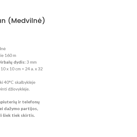
an (Medvilnė)
lnė
pie 160 m
rbalų dydis:
3 mm
10 x 10 cm = 24 a. x 32
iki 40°C skalbyklėje
inti džiovyklėje.
mpiuterių ir telefonų
i dažymo partijos,
 šiek tiek skirtis.