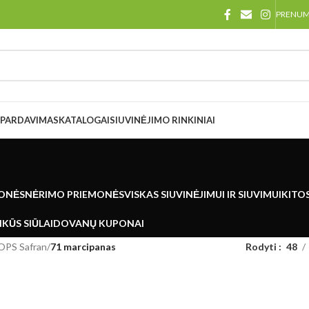
PRENU
ŠPARDAVIMAS
KATALOGAI
SIUVINĖJIMO RINKINIAI
ONĖS
NĖRIMO PRIEMONĖS
VISKAS SIUVINĖJIMUI IR SIUVIMUI
KITO
KŪS SIŪLAI
DOVANŲ KUPONAI
OPS Safran
/
71 marcipanas
Rodyti
48