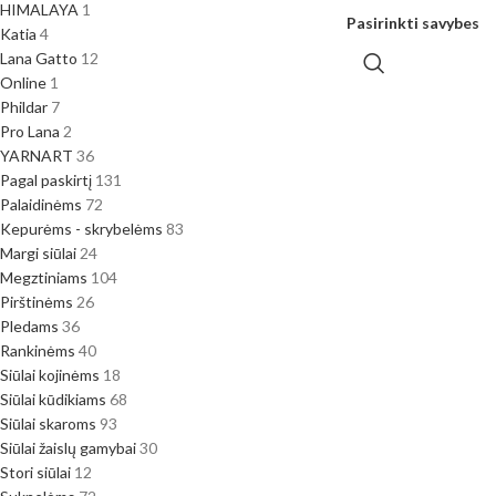
HIMALAYA
1
Pasirinkti savybes
Katia
4
Lana Gatto
12
Online
1
Phildar
7
Pro Lana
2
YARNART
36
Pagal paskirtį
131
Palaidinėms
72
Kepurėms - skrybelėms
83
Margi siūlai
24
Megztiniams
104
Pirštinėms
26
Pledams
36
Rankinėms
40
Siūlai kojinėms
18
Siūlai kūdikiams
68
Siūlai skaroms
93
Siūlai žaislų gamybai
30
Stori siūlai
12