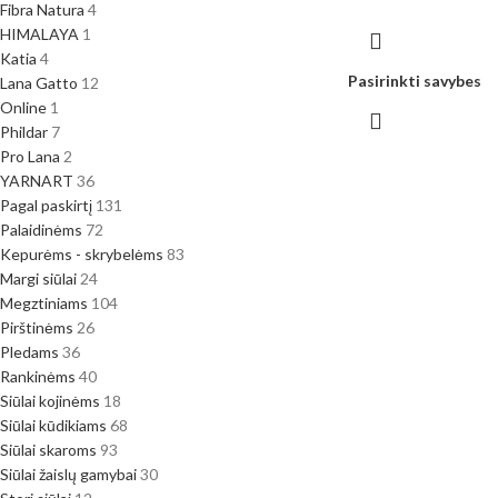
Fibra Natura
4
HIMALAYA
1
Katia
4
Pasirinkti savybes
Lana Gatto
12
Online
1
Phildar
7
Pro Lana
2
YARNART
36
Pagal paskirtį
131
Palaidinėms
72
Kepurėms - skrybelėms
83
Margi siūlai
24
Megztiniams
104
Pirštinėms
26
Pledams
36
Rankinėms
40
Siūlai kojinėms
18
Siūlai kūdikiams
68
Siūlai skaroms
93
Siūlai žaislų gamybai
30