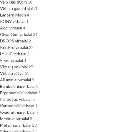
Valo ilgis 80cm
18
Virbalų gamintojai
70
Lantern Moon
4
PONY virbalai
1
Addi virbalai
4
ChiaoGoo virbalai
31
DROPS virbalai
2
KnitPro virbalai
22
LYKKE virbalai
2
Prym virbalai
4
Virbalų rinkiniai
25
Virbalų rūšys
61
Aliuminiai virbalai
9
Bambukiniai virbalai
8
Ergonominiai virbalai
2
Ilgi tiesūs virbalai
3
Karboniniai virbalai
1
Kvadratiniai virbalai
7
Mediniai virbalai
8
Metaliniai virbalai
20
Prisukami virbalai
24