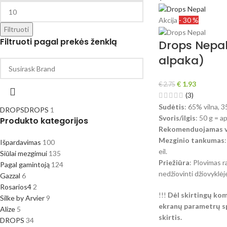
Akcija
- 30 %
Filtruoti
Filtruoti pagal prekės ženklą
Drops Nepal 
alpaka)
€
1.93
€
2.75
(3)
Sudėtis
: 65% vilna, 
DROPS
DROPS
1
Svoris/ilgis
: 50 g = a
Produkto kategorijos
Rekomenduojamas vi
Mezginio tankumas
Išpardavimas
100
eil.
Siūlai mezgimui
135
Priežiūra
: Plovimas r
Pagal gamintoją
124
nedžiovinti džiovyklėj
Gazzal
6
Rosarios4
2
!!!
Dėl skirtingų kom
Silke by Arvier
9
ekranų parametrų spa
Alize
5
skirtis.
DROPS
34