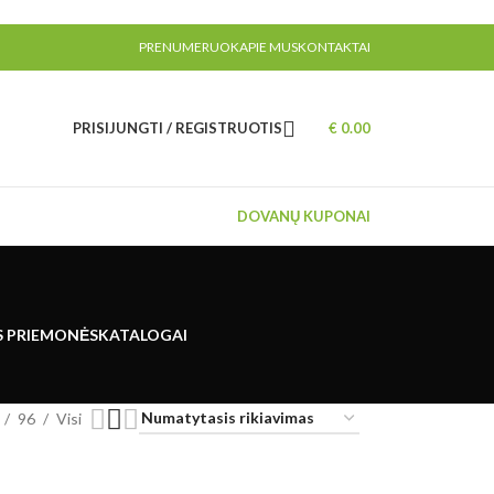
PRENUMERUOK
APIE MUS
KONTAKTAI
PRISIJUNGTI / REGISTRUOTIS
€
0.00
DOVANŲ KUPONAI
S PRIEMONĖS
KATALOGAI
96
Visi