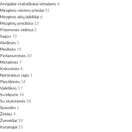
Antgaliai-stabdžiukai virbalams
6
Mezgimo-nėrimo priedai
92
Mezginio akių laikikliai
6
Mezginių priežiūra
13
Priemonės vėlimui
2
Sagos
73
Akrilinės
5
Medinės
19
Perlamutrinės
20
Metalinės
7
Kokosinės
4
Natūralaus rago
1
Plastikinės
14
Vaikiškos
17
Su kilpute
14
Su skylutėmis
58
Spaudės
1
Žirklės
9
Žymekliai
19
Katalogai
15