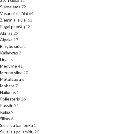
Stori siūlai
12
Suknelėms
72
Vasariniai siūlai
64
Žieminiai siūlai
61
Pagal pluoštą
134
Akrilas
29
Alpaka
17
Blizgūs siūlai
5
Kašmyras
2
Linas
5
Medvilnė
41
Merino vilna
20
Metalizuoti
6
Mohera
7
Nailonas
1
Poliesteris
26
Pusvilnė
1
Rafija
9
Šilkas
6
Siūlai su bambuku
1
Siūlai su poliamidu
20