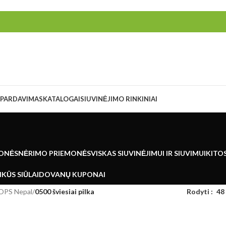
ŠPARDAVIMAS
KATALOGAI
SIUVINĖJIMO RINKINIAI
ONĖS
NĖRIMO PRIEMONĖS
VISKAS SIUVINĖJIMUI IR SIUVIMUI
KITO
KŪS SIŪLAI
DOVANŲ KUPONAI
OPS Nepal
/
0500 šviesiai pilka
Rodyti
48