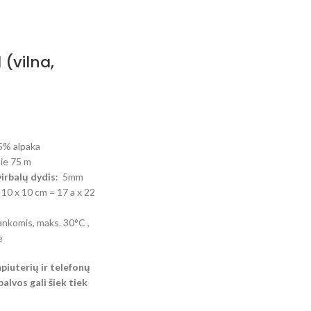
(vilna,
35% alpaka
pie 75 m
rbalų dydis
: 5mm
: 10 x 10 cm = 17 a x 22
ankomis, maks. 30°C ,
e
piuterių ir telefonų
lvos gali šiek tiek