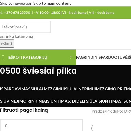
Skip to navigation
Skip to main content
el.: +370 678 25550 | I - V 10:00 - 18:00 | VI - Nedirbame | VII - Nedirbame
asirinkti kategoriją
Ieškoti
IEŠKOTI KATEGORIJŲ
PAGRINDINIS
PARDUOTUVĖ
I
0500 šviesiai pilka
IŠPARDAVIMAS
SIŪLAI MEZGIMUI
SIŪLAI NĖRIMUI
MEZGIMO PRIEM
SIUVINĖJIMO RINKINIAI
SIUNTIMAS: DIDELI SIŪLAI
SIUNTIMAS: SUN
Filtruoti pagal kainą
Pradžia
/
Produkto DR