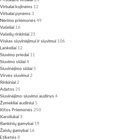
Virbalai kojinėms
12
Virbalai pynėms
3
Nėrimo priemonės
49
Vašeliai
16
Vašelių rinkiniai
23
Viskas siuvinėjimui ir siuvimui
106
Lankeliai
12
Siuvimo priedai
11
Siuvimo siūlai
4
Siuvinėjimo siūlai
5
Virvės siuvimui
2
Rinkiniai
2
Adatos
21
Siuvinėjimo-siuvimo audinys
4
Žymekliai audiniui
5
Kitos Priemonės
250
Karoliukai
3
Rankinių gamybai
19
Žaislų gamybai
16
Etiketės
8