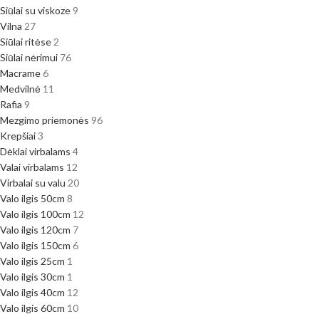
Siūlai su viskoze
9
Vilna
27
Siūlai ritėse
2
Siūlai nėrimui
76
Macrame
6
Medvilnė
11
Rafia
9
Mezgimo priemonės
96
Krepšiai
3
Dėklai virbalams
4
Valai virbalams
12
Virbalai su valu
20
Valo ilgis 50cm
8
Valo ilgis 100cm
12
Valo ilgis 120cm
7
Valo ilgis 150cm
6
Valo ilgis 25cm
1
Valo ilgis 30cm
1
Valo ilgis 40cm
12
Valo ilgis 60cm
10