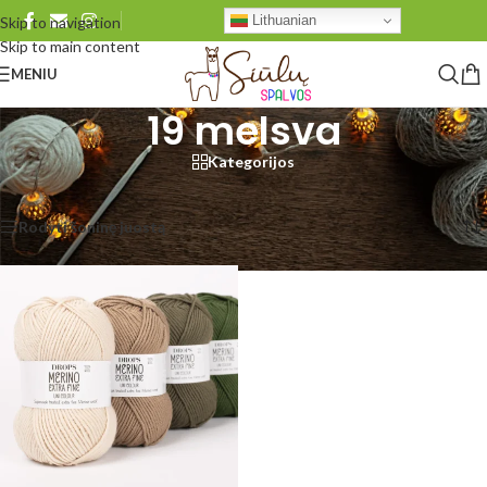
Lithuanian
Skip to navigation
Skip to main content
MENIU
19 melsva
Kategorijos
Pradžia
/
Produkto DROPS Merino
/
19 melsva
Rezultatų: 1
Rodyti šoninę juostą
Rodyti
48
96
Visi