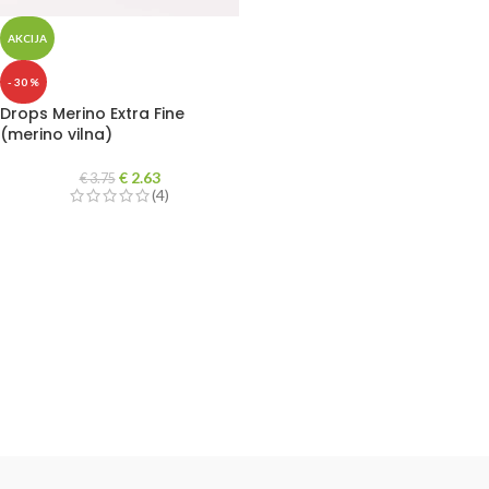
AKCIJA
- 30 %
Drops Merino Extra Fine
(merino vilna)
€
2.63
€
3.75
(4)