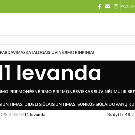
PRENU
ŠPARDAVIMAS
KATALOGAI
SIUVINĖJIMO RINKINIAI
11 levanda
IMO PRIEMONĖS
NĖRIMO PRIEMONĖS
VISKAS SIUVINĖJIMUI IR SI
SIUNTIMAS: DIDELI SIŪLAI
SIUNTIMAS: SUNKŪS SIŪLAI
DOVANŲ KU
PS Kid-Silk
/
11 levanda
Rodyti
48