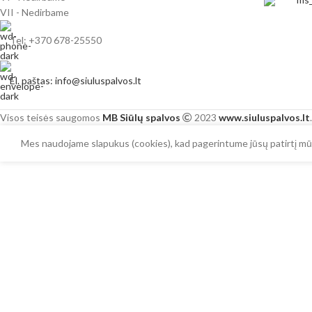
VII - Nedirbame
Tel: +370 678-25550
El. paštas: info@siuluspalvos.lt
Visos teisės saugomos
MB Siūlų spalvos
2023
www.siuluspalvos.lt
.
Mes naudojame slapukus (cookies), kad pagerintume jūsų patirtį mūs