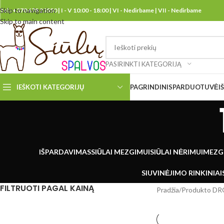
Skip to navigation
tel.: +370 678 25550 | I - V 10:00 - 18:00 | VI - Nedirbame | VII - Nedirbame
Skip to main content
PASIRINKTI KATEGORIJĄ
IEŠKOTI KATEGORIJŲ
PAGRINDINIS
PARDUOTUVĖ
I
IŠPARDAVIMAS
SIŪLAI MEZGIMUI
SIŪLAI NĖRIMUI
MEZG
SIUVINĖJIMO RINKINIAI
FILTRUOTI PAGAL KAINĄ
Pradžia
/
Produkto DRO