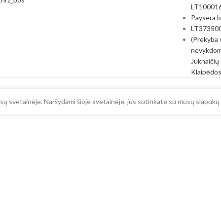
LT10001
Paysera 
LT37350
(Prekyba 
nevykdom
Juknaičių 
Klaipėdos
ų svetainėje. Naršydami šioje svetainėje, jūs sutinkate su mūsų slapukų