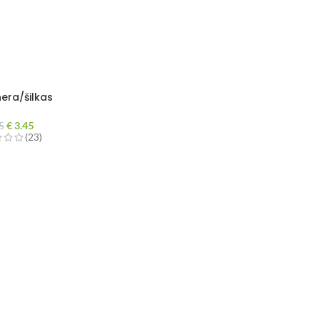
era/šilkas
€
3.45
5
(23)