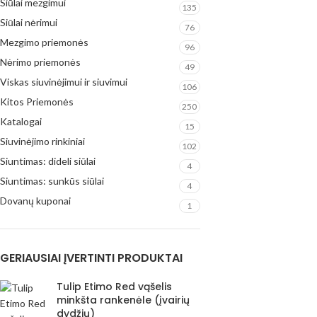
Siūlai mezgimui
135
Siūlai nėrimui
76
Mezgimo priemonės
96
Nėrimo priemonės
49
Viskas siuvinėjimui ir siuvimui
106
Kitos Priemonės
250
Katalogai
15
Siuvinėjimo rinkiniai
102
Siuntimas: dideli siūlai
4
Siuntimas: sunkūs siūlai
4
Dovanų kuponai
1
GERIAUSIAI ĮVERTINTI PRODUKTAI
Tulip Etimo Red vąšelis
minkšta rankenėle (įvairių
dydžių)