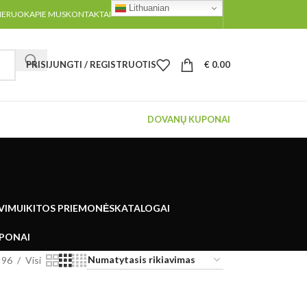
Lithuanian
MERUOK
APIE MUS
KONTAKTAI
PRISIJUNGTI / REGISTRUOTIS
€
0.00
DOVANŲ KUPONAI
UVIMUI
KITOS PRIEMONĖS
KATALOGAI
PONAI
96
Visi