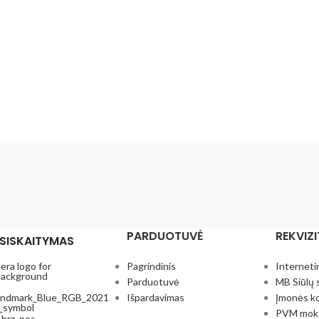
PARDUOTUVĖ
REKVIZI
SISKAITYMAS
Pagrindinis
Interneti
Parduotuvė
MB Siūlų 
Išpardavimas
Įmonės k
PVM mok.