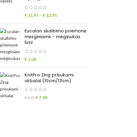
€
11.95
–
€
12.95
Eucalan skalbimo priemonė
mezginiams - mėginukas
5ml
€
1.00
KnitPro Zing prisukami
virbalai (10cm/13cm)
€
7.40
€
9.25