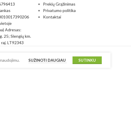
6796413
Prekių Grąžinimas
bankas
Privatumo politika
0010017390206
Kontaktai
vietoje
a) Adresas:
g. 25; Slengių km.
 raj. LT92343
 naudojimu.
SUŽINOTI DAUGIAU
SUTINKU