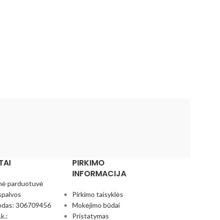
TAI
PIRKIMO
INFORMACIJA
nė parduotuvė
spalvos
Pirkimo taisyklės
odas: 306709456
Mokėjimo būdai
k.:
Pristatymas