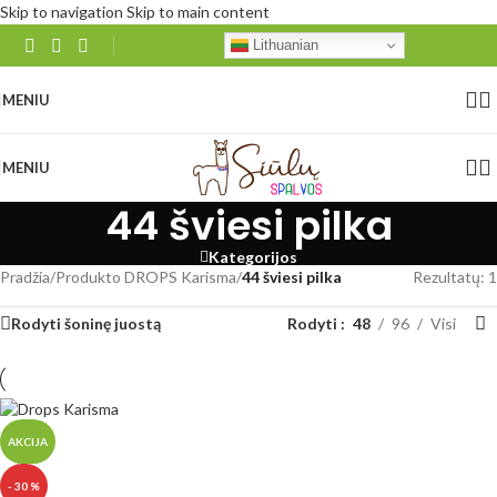
Skip to navigation
Skip to main content
Lithuanian
MENIU
MENIU
44 šviesi pilka
Kategorijos
Pradžia
/
Produkto DROPS Karisma
/
44 šviesi pilka
Rezultatų: 1
Rodyti šoninę juostą
Rodyti
48
96
Visi
AKCIJA
- 30 %