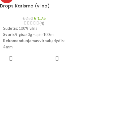
Drops Karisma (vilna)
€
1.75
€
2.50
(4)
Sudėtis
: 100% vilna
Svoris/ilgis
: 50g = apie 100 m
Rekomenduojamas virbalų dydis
:
4 mm
Mezginio tankumas
: 10 x 10 cm =
PASIRINKTI
21 a x 28 eil.
SAVYBES
Priežiūra
: Skalbimas mašinoje
švelniu ciklu 40°C ; nenudokite
skalbinių minkštiklio; nedžiovinti
džiovyklėje
!!!
Dėl skirtingų kompiuterių ir
telefonų ekranų parametrų
spalvos gali šiek tiek skirtis.