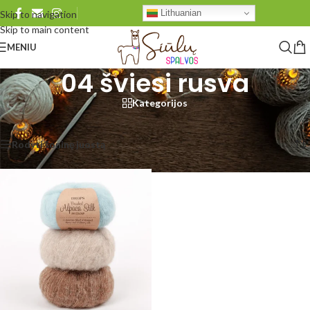
Lithuanian
Skip to navigation
Skip to main content
MENIU
04 šviesi rusva
Kategorijos
Pradžia
/
Produkto DROPS Brushed
/
04 šviesi rusva
Rezultatų: 1
Rodyti šoninę juostą
Rodyti
48
96
Visi