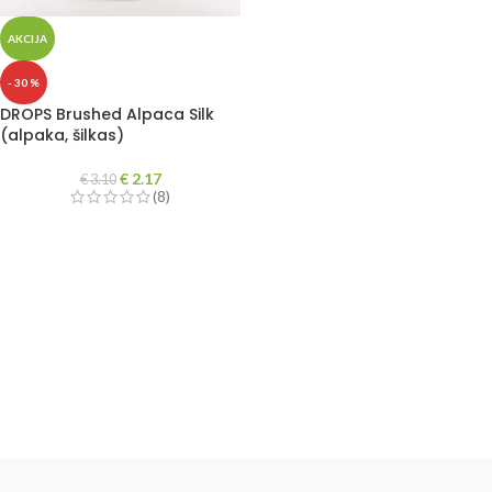
AKCIJA
- 30 %
DROPS Brushed Alpaca Silk
(alpaka, šilkas)
€
2.17
€
3.10
(8)