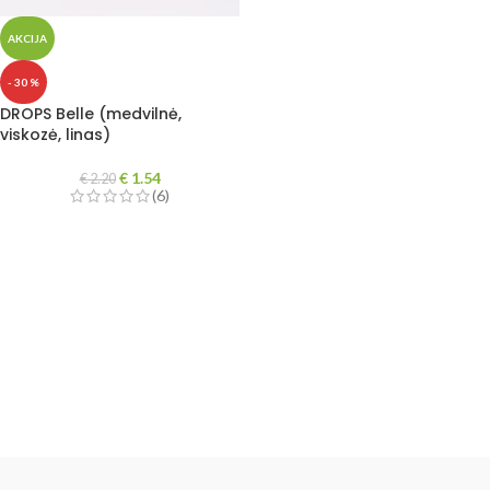
AKCIJA
- 30 %
DROPS Belle (medvilnė,
viskozė, linas)
€
1.54
€
2.20
(6)