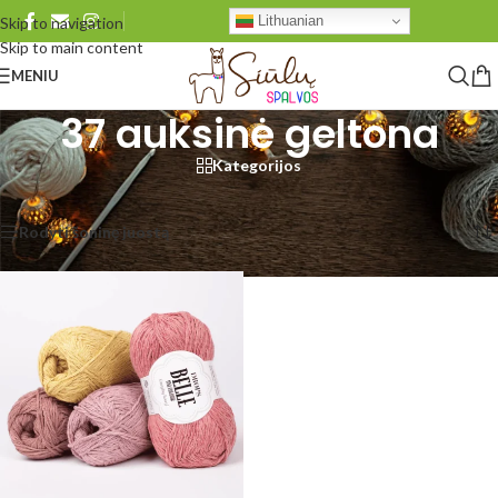
Lithuanian
Skip to navigation
Skip to main content
MENIU
37 auksinė geltona
Kategorijos
Pradžia
/
Produkto DROPS Belle
/
37 auksinė geltona
Rezultatų: 1
Rodyti šoninę juostą
Rodyti
48
96
Visi