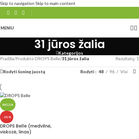
Skip to navigation
Skip to main content
MENIU
31 jūros žalia
Kategorijos
Pradžia
/
Produkto DROPS Belle
/
31 jūros žalia
Rezultatų: 1
Rodyti šoninę juostą
Rodyti
48
96
Visi
AKCIJA
- 30 %
DROPS Belle (medvilnė,
viskozė, linas)