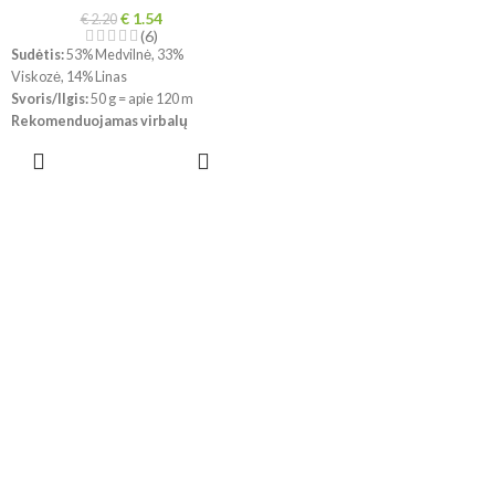
€
1.54
€
2.20
(6)
Sudėtis:
53% Medvilnė, 33%
Viskozė, 14% Linas
Svoris/Ilgis:
50 g = apie 120 m
Rekomenduojamas virbalų
dydis:
4 mm
PASIRINKTI
Mezginio tankumas:
10 x 10 cm =
SAVYBES
21 a. x 28 eil.
Priežiūra
: Plovimas skalbyklėje
30°C , nedžiovinti džiovyklėje
!!! Dėl skirtingų kompiuterių ir
telefonų ekranų parametrų bei
dažymo partijos, spalvos
realybėje gali šiek tiek skirtis.