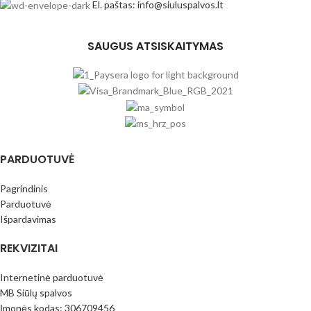
El. paštas: info@siuluspalvos.lt
SAUGUS ATSISKAITYMAS
PARDUOTUVĖ
Pagrindinis
Parduotuvė
Išpardavimas
REKVIZITAI
Internetinė parduotuvė
MB Siūlų spalvos
Įmonės kodas: 306709456