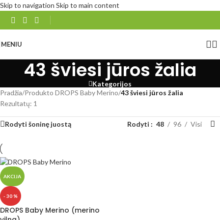
Skip to navigation
Skip to main content
MENIU
43 šviesi jūros žalia
Kategorijos
Pradžia
/
Produkto DROPS Baby Merino
/
43 šviesi jūros žalia
Rezultatų: 1
Rodyti šoninę juostą
Rodyti
48
96
Visi
AKCIJA
- 30 %
DROPS Baby Merino (merino
vilna)