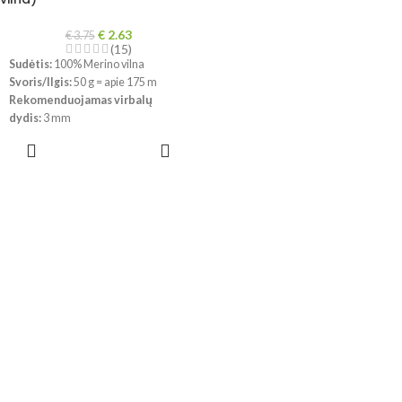
€
2.63
€
3.75
(15)
Sudėtis:
100% Merino vilna
Svoris/Ilgis:
50 g = apie 175 m
Rekomenduojamas virbalų
dydis:
3 mm
Mezginio tankumas:
10 x 10 cm =
PASIRINKTI
24 a. x 32 eilės
SAVYBES
Priežiūra:
galima skalbti
skalbimo mašinoje, atsargiu
režimu iki 40
°Ctemp., nedžiovinti
džiovyklėje.