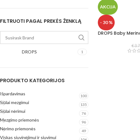
AKCIJA
FILTRUOTI PAGAL PREKĖS ŽENKLĄ
- 30 %
DROPS Baby Merino
€
3.7
DROPS
1
PRODUKTO KATEGORIJOS
Išpardavimas
100
Siūlai mezgimui
135
Siūlai nėrimui
76
Mezgimo priemonės
96
Nėrimo priemonės
49
Viskas siuvinėjimui ir siuvimui
106