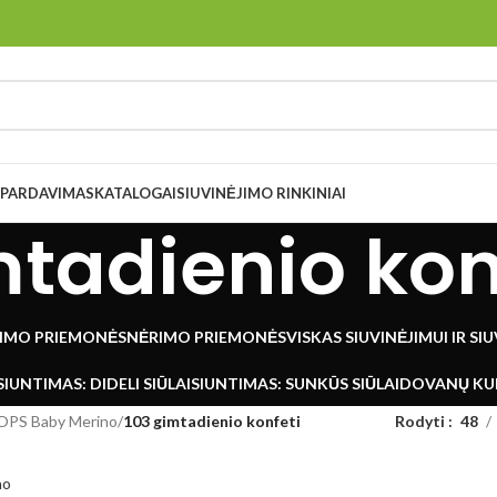
ŠPARDAVIMAS
KATALOGAI
SIUVINĖJIMO RINKINIAI
mtadienio kon
IMO PRIEMONĖS
NĖRIMO PRIEMONĖS
VISKAS SIUVINĖJIMUI IR SI
SIUNTIMAS: DIDELI SIŪLAI
SIUNTIMAS: SUNKŪS SIŪLAI
DOVANŲ KU
OPS Baby Merino
/
103 gimtadienio konfeti
Rodyti
48