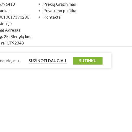
6796413
Prekių Grąžinimas
bankas
Privatumo politika
0010017390206
Kontaktai
vietoje
a) Adresas:
g. 25; Slengių km.
 raj. LT92343
 naudojimu.
SUŽINOTI DAUGIAU
SUTINKU