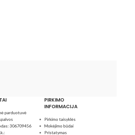
TAI
PIRKIMO
INFORMACIJA
nė parduotuvė
spalvos
Pirkimo taisyklės
odas: 306709456
Mokėjimo būdai
k.:
Pristatymas