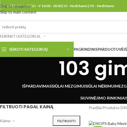
Skip to navigation
tel.: +370 678 25550 | I - V 10:00 - 18:00 | VI - Nedirbame | VII - Nedirbame
Skip to main content
ASIRINKTI KATEGORIJĄ
IEŠKOTI KATEGORIJŲ
PAGRINDINIS
PARDUOTUVĖ
I
103 gi
IŠPARDAVIMAS
SIŪLAI MEZGIMUI
SIŪLAI NĖRIMUI
MEZG
SIUVINĖJIMO RINKINIAI
FILTRUOTI PAGAL KAINĄ
Pradžia
/
Produkto DR
Kaina:
—
FILTRUOTI