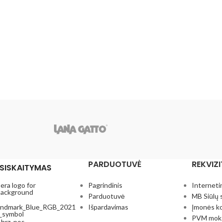
PARDUOTUVĖ
REKVIZI
SISKAITYMAS
Pagrindinis
Interneti
Parduotuvė
MB Siūlų 
Išpardavimas
Įmonės k
PVM mok.