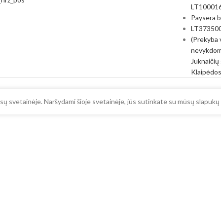
LT10001
Paysera 
LT37350
(Prekyba 
nevykdom
Juknaičių 
Klaipėdos
ų svetainėje. Naršydami šioje svetainėje, jūs sutinkate su mūsų slapukų