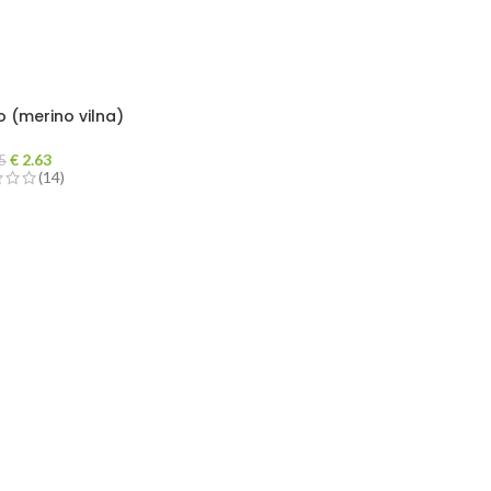
 (merino vilna)
€
2.63
5
(14)