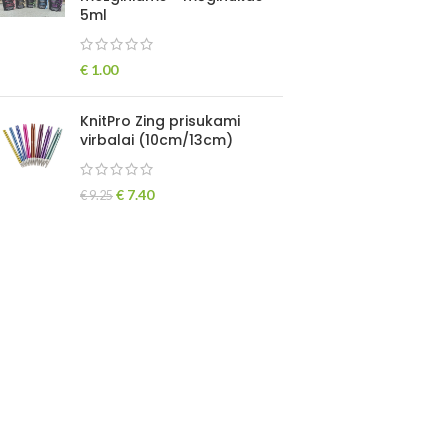
5ml
€
1.00
KnitPro Zing prisukami
virbalai (10cm/13cm)
€
7.40
€
9.25