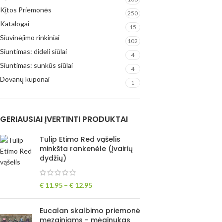
Kitos Priemonės
250
Katalogai
15
Siuvinėjimo rinkiniai
102
Siuntimas: dideli siūlai
4
Siuntimas: sunkūs siūlai
4
Dovanų kuponai
1
GERIAUSIAI ĮVERTINTI PRODUKTAI
Tulip Etimo Red vąšelis
minkšta rankenėle (įvairių
dydžių)
€
11.95
–
€
12.95
Eucalan skalbimo priemonė
mezginiams - mėginukas