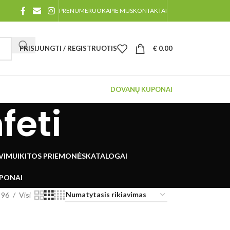
PRENUMERUOK
APIE MUS
KONTAKTAI
PRISIJUNGTI / REGISTRUOTIS
€
0.00
DOVANŲ KUPONAI
feti
UVIMUI
KITOS PRIEMONĖS
KATALOGAI
PONAI
96
Visi