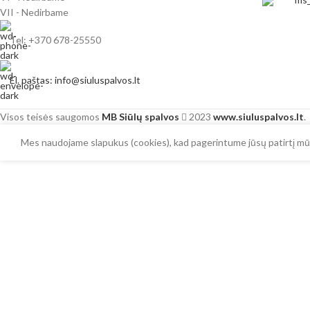
VII - Nedirbame
Tel: +370 678-25550
El. paštas: info@siuluspalvos.lt
Visos teisės saugomos
MB Siūlų spalvos
2023
www.siuluspalvos.lt
.
Mes naudojame slapukus (cookies), kad pagerintume jūsų patirtį mūs