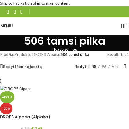
Skip to navigation
Skip to main content
MENIU
506 tamsi pilka
Kategorijos
Pradžia
/
Produkto DROPS Alpaca
/
506 tamsi pilka
Rezultatų: 1
Rodyti šoninę juostą
Rodyti
48
96
Visi
AKCIJA
- 30 %
DROPS Alpaca (Alpaka)
€
2.69
€
3.85