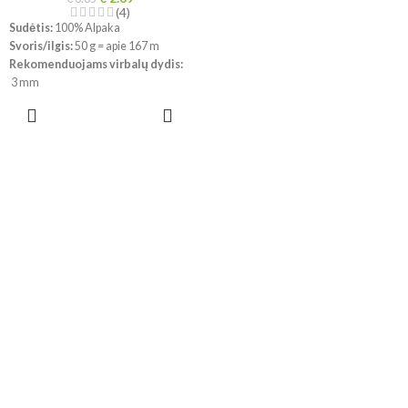
(4)
Sudėtis:
100% Alpaka
Svoris/ilgis:
50 g = apie 167 m
Rekomenduojams virbalų dydis:
3 mm
Mezginio tankumas:
10 x 10 cm =
PASIRINKTI
24 a. x 32 eil.
SAVYBES
Priežiūra
: Skalbimas rankomis,
maks 30°C, nedžiovinti džiovyklėje
!!!
Dėl skirtingų kompiuterių ir
telefonų parametrų, spalvos
realybėje gali šiek tiek skirtis.