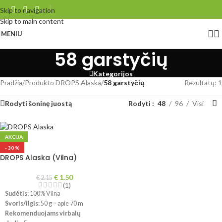
Skip to navigation
Skip to main content
MENIU
58 garstyčių
Kategorijos
Pradžia
/
Produkto DROPS Alaska
/
58 garstyčių
Rezultatų: 1
Rodyti šoninę juostą
Rodyti
48
96
Visi
AKCIJA
- 30 %
DROPS Alaska (Vilna)
€
1.50
€
2.15
(1)
Sudėtis:
100% Vilna
Svoris/ilgis:
50 g = apie 70 m
Rekomenduojams virbalų