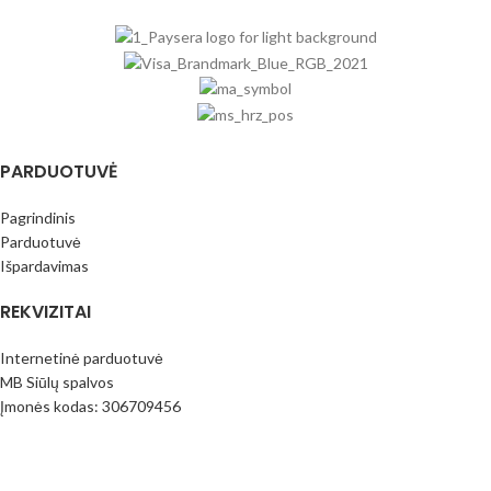
PARDUOTUVĖ
Pagrindinis
Parduotuvė
Išpardavimas
REKVIZITAI
Internetinė parduotuvė
MB Siūlų spalvos
Įmonės kodas: 306709456
PVM mok.k.: LT100016796413
Paysera bankas
LT373500010017390206