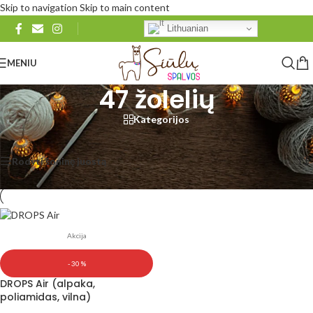
Skip to navigation
Skip to main content
Lithuanian
MENIU
47 žolelių
Kategorijos
Pradžia
/
Produkto DROPS Air
/
47 žolelių
Rezultatų: 1
Rodyti šoninę juostą
Rodyti
48
96
Visi
Akcija
- 30 %
DROPS Air (alpaka,
poliamidas, vilna)