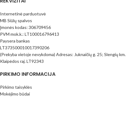
REKVIZITAI
Internetinė parduotuvė
MB Siūlų spalvos
Įmonės kodas: 306709456
PVM mok.k.: LT100016796413
Paysera bankas
LT373500010017390206
(Prekyba vietoje nevykdoma) Adresas: Juknaičių g. 25; Slengių km.
Klaipėdos raj. LT92343
PIRKIMO INFORMACIJA
Pirkimo taisyklės
Mokėjimo būdai
Pristatymas
Prekių Grąžinimas
Privatumo politika
Kontaktai
Visos teisės saugomos
MB Siūlų spalvos
2023
www.siuluspalvos.lt
.