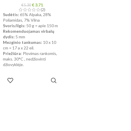
€
3.71
€
5.30
(2)
Sudėtis:
65% Alpaka, 28%
Poliamidas, 7% Vilna
Svoris/ilgis:
50 g = apie 150 m
Rekomenduojamas virbalų
dydis:
5 mm
Mezginio tankumas:
10 x 10
cm = 17 a x 22 eil.
Priežiūra
: Plovimas rankomis,
maks. 30°C , nedžiovinti
džiovyklėje.
PASIRINKTI
SAVYBES