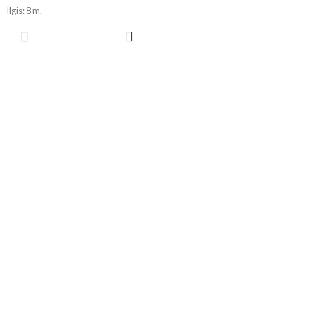
Ilgis: 8 m.
!!! Dėl skirtingų ekranų
PASIRINKTI
parametrų spalvos realybėje gali
SAVYBES
šiek tiek skirtis