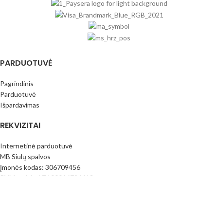
PARDUOTUVĖ
Pagrindinis
Parduotuvė
Išpardavimas
REKVIZITAI
Internetinė parduotuvė
MB Siūlų spalvos
Įmonės kodas: 306709456
PVM mok.k.: LT100016796413
Paysera bankas
LT373500010017390206
(Prekyba vietoje nevykdoma) Adresas: Juknaičių g. 25; Slengių km.