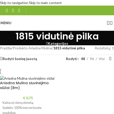
Skip to navigation
Skip to main content
MENIU
1815 vidutinė pilka
Kategorijos
Pradžia
/
Produkto Ariadna Mulina
/
1815 vidutinė pilka
Rezultatų: 1
Rodyti šoninę juostą
Rodyti
48
96
Visi
Ariadna Mulina siuvinėjimo
siūlai (8m)
€
0.75
Kaina už vieną vienetą.
Sudėtis: 100% merserizuota
medvilnė.