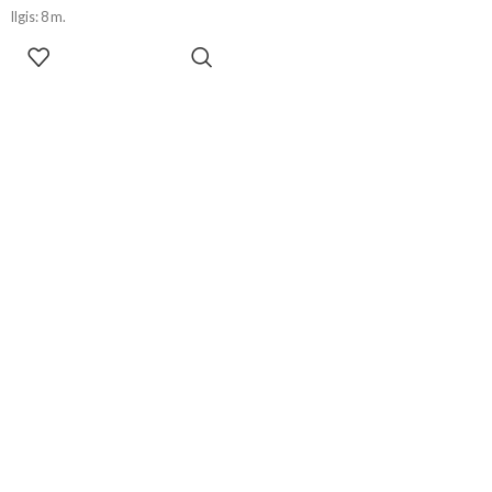
Ilgis: 8 m.
!!! Dėl skirtingų ekranų
PASIRINKTI
parametrų spalvos realybėje gali
SAVYBES
šiek tiek skirtis