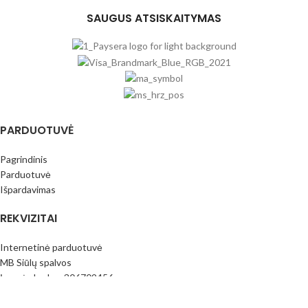
SAUGUS ATSISKAITYMAS
PARDUOTUVĖ
Pagrindinis
Parduotuvė
Išpardavimas
REKVIZITAI
Internetinė parduotuvė
MB Siūlų spalvos
Įmonės kodas: 306709456
PVM mok.k.: LT100016796413
Paysera bankas