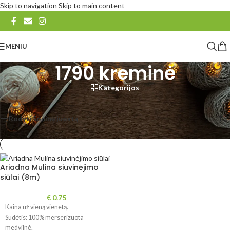
Skip to navigation
Skip to main content
MENIU
1790 kreminė
Kategorijos
Pradžia
/
Produkto Ariadna Mulina
/
1790 kreminė
Rezultatų: 1
Rodyti šoninę juostą
Rodyti
48
96
Visi
Ariadna Mulina siuvinėjimo
siūlai (8m)
€
0.75
Kaina už vieną vienetą.
Sudėtis: 100% merserizuota
medvilnė.