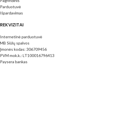
Pagrindinis
Parduotuvė
Išpardavimas
REKVIZITAI
Internetinė parduotuvė
MB Siūlų spalvos
Įmonės kodas: 306709456
PVM mok.k.: LT100016796413
Paysera bankas
LT373500010017390206
(Prekyba vietoje nevykdoma) Adresas: Juknaičių g. 25; Slengių km.
Klaipėdos raj. LT92343
PIRKIMO INFORMACIJA
Pirkimo taisyklės
Mokėjimo būdai
Pristatymas
Prekių Grąžinimas