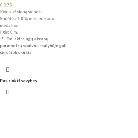
€
0.75
Kaina už vieną vienetą.
Sudėtis: 100% merserizuota
medvilnė.
Ilgis: 8 m.
!!! Dėl skirtingų ekranų
parametrų spalvos realybėje gali
šiek tiek skirtis
Pasirinkti savybes