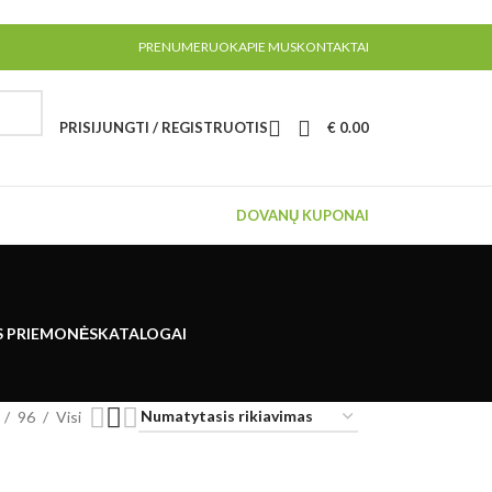
PRENUMERUOK
APIE MUS
KONTAKTAI
PRISIJUNGTI / REGISTRUOTIS
€
0.00
DOVANŲ KUPONAI
S PRIEMONĖS
KATALOGAI
96
Visi