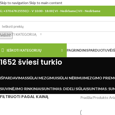
Skip to navigation
Skip to main content
el.: +370 678 25550 | I - V 10:00 - 18:00 | VI - Nedirbame | VII - Nedirbame
ASIRINKTI KATEGORIJĄ
Ieškoti
IEŠKOTI KATEGORIJŲ
PAGRINDINIS
PARDUOTUVĖ
I
1652 šviesi turkio
IŠPARDAVIMAS
SIŪLAI MEZGIMUI
SIŪLAI NĖRIMUI
MEZGIMO PRIEM
SIUVINĖJIMO RINKINIAI
SIUNTIMAS: DIDELI SIŪLAI
SIUNTIMAS: SUN
FILTRUOTI PAGAL KAINĄ
Pradžia
/
Produkto Ari