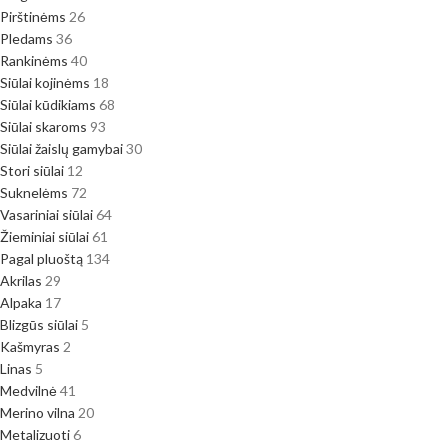
Pirštinėms
26
Pledams
36
Rankinėms
40
Siūlai kojinėms
18
Siūlai kūdikiams
68
Siūlai skaroms
93
Siūlai žaislų gamybai
30
Stori siūlai
12
Suknelėms
72
Vasariniai siūlai
64
Žieminiai siūlai
61
Pagal pluoštą
134
Akrilas
29
Alpaka
17
Blizgūs siūlai
5
Kašmyras
2
Linas
5
Medvilnė
41
Merino vilna
20
Metalizuoti
6