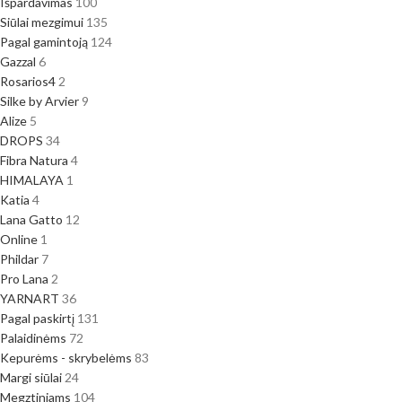
Išpardavimas
100
Siūlai mezgimui
135
Pagal gamintoją
124
Gazzal
6
Rosarios4
2
Silke by Arvier
9
Alize
5
DROPS
34
Fibra Natura
4
HIMALAYA
1
Katia
4
Lana Gatto
12
Online
1
Phildar
7
Pro Lana
2
YARNART
36
Pagal paskirtį
131
Palaidinėms
72
Kepurėms - skrybelėms
83
Margi siūlai
24
Megztiniams
104