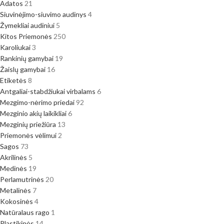
Adatos
21
Siuvinėjimo-siuvimo audinys
4
Žymekliai audiniui
5
Kitos Priemonės
250
Karoliukai
3
Rankinių gamybai
19
Žaislų gamybai
16
Etiketės
8
Antgaliai-stabdžiukai virbalams
6
Mezgimo-nėrimo priedai
92
Mezginio akių laikikliai
6
Mezginių priežiūra
13
Priemonės vėlimui
2
Sagos
73
Akrilinės
5
Medinės
19
Perlamutrinės
20
Metalinės
7
Kokosinės
4
Natūralaus rago
1
Plastikinės
14