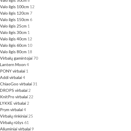
Valo ilgis 50cm
8
Valo ilgis 100cm
12
Valo ilgis 120cm
7
Valo ilgis 150cm
6
Valo ilgis 25cm
1
Valo ilgis 30cm
1
Valo ilgis 40cm
12
Valo ilgis 60cm
10
Valo ilgis 80cm
18
Virbalų gamintojai
70
Lantern Moon
4
PONY virbalai
1
Addi virbalai
4
ChiaoGoo virbalai
31
DROPS virbalai
2
KnitPro virbalai
22
LYKKE virbalai
2
Prym virbalai
4
Virbalų rinkiniai
25
Virbalų rūšys
61
Aliuminiai virbalai
9