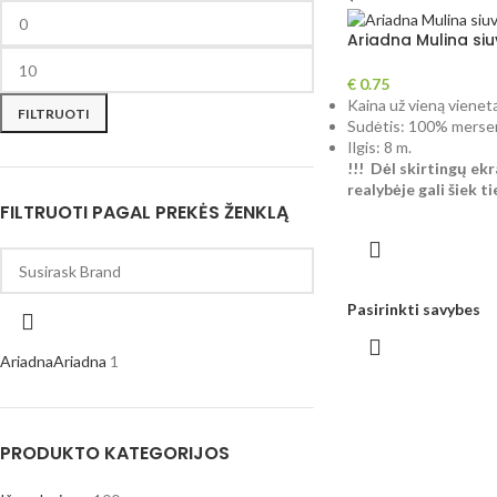
Ariadna Mulina siu
€
0.75
Kaina už vieną vienetą
FILTRUOTI
Sudėtis: 100% merser
Ilgis: 8 m.
!!! Dėl skirtingų e
realybėje gali šiek ti
FILTRUOTI PAGAL PREKĖS ŽENKLĄ
Pasirinkti savybes
Ariadna
Ariadna
1
PRODUKTO KATEGORIJOS