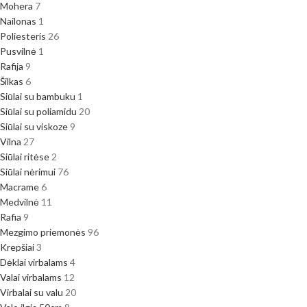
Mohera
7
Nailonas
1
Poliesteris
26
Pusvilnė
1
Rafija
9
Šilkas
6
Siūlai su bambuku
1
Siūlai su poliamidu
20
Siūlai su viskoze
9
Vilna
27
Siūlai ritėse
2
Siūlai nėrimui
76
Macrame
6
Medvilnė
11
Rafia
9
Mezgimo priemonės
96
Krepšiai
3
Dėklai virbalams
4
Valai virbalams
12
Virbalai su valu
20