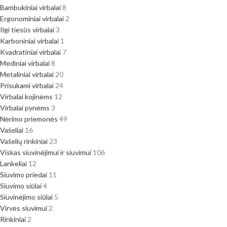
Bambukiniai virbalai
8
Ergonominiai virbalai
2
Ilgi tiesūs virbalai
3
Karboniniai virbalai
1
Kvadratiniai virbalai
7
Mediniai virbalai
8
Metaliniai virbalai
20
Prisukami virbalai
24
Virbalai kojinėms
12
Virbalai pynėms
3
Nėrimo priemonės
49
Vašeliai
16
Vašelių rinkiniai
23
Viskas siuvinėjimui ir siuvimui
106
Lankeliai
12
Siuvimo priedai
11
Siuvimo siūlai
4
Siuvinėjimo siūlai
5
Virvės siuvimui
2
Rinkiniai
2