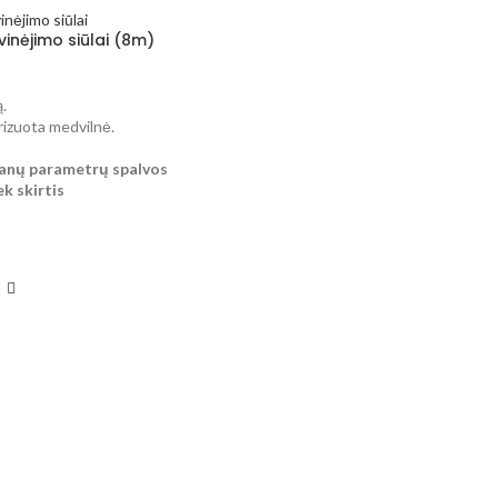
vinėjimo siūlai (8m)
.
izuota medvilnė.
kranų parametrų spalvos
ek skirtis