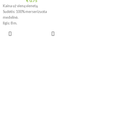
€
0.75
Kaina už vieną vienetą.
Sudėtis: 100% merserizuota
medvilnė.
Ilgis: 8 m.
!!! Dėl skirtingų ekranų
PASIRINKTI
parametrų spalvos realybėje gali
SAVYBES
šiek tiek skirtis