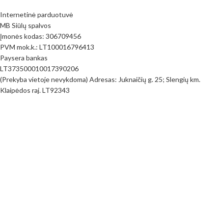
Internetinė parduotuvė
MB Siūlų spalvos
Įmonės kodas: 306709456
PVM mok.k.: LT100016796413
Paysera bankas
LT373500010017390206
(Prekyba vietoje nevykdoma) Adresas: Juknaičių g. 25; Slengių km.
Klaipėdos raj. LT92343
PIRKIMO INFORMACIJA
Pirkimo taisyklės
Mokėjimo būdai
Pristatymas
Prekių Grąžinimas
Privatumo politika
Kontaktai
Visos teisės saugomos
MB Siūlų spalvos
2023
www.siuluspalvos.lt
.