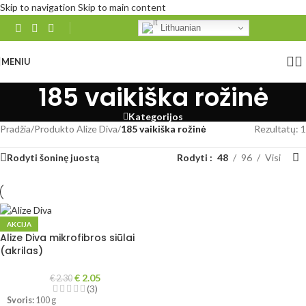
Skip to navigation
Skip to main content
Lithuanian
MENIU
185 vaikiška rožinė
Kategorijos
Pradžia
/
Produkto Alize Diva
/
185 vaikiška rožinė
Rezultatų: 1
Rodyti šoninę juostą
Rodyti
48
96
Visi
AKCIJA
Alize Diva mikrofibros siūlai
(akrilas)
€
2.05
€
2.30
(3)
Svoris:
100 g