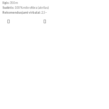
Ilgis:
350 m
Sudėtis:
100 % mikrofibra (akrilas)
Rekomenduojami virbalai:
2,5–
3,5 mm
PASIRINKTI
Rekomenduojamas vąšelis:
1–3
SAVYBES
mm
!!!
Dėl skirtingų kompiuterių ir
telefonų ekranų parametrų
spalvos gali šiek tiek skirtis.