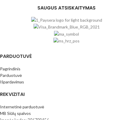
SAUGUS ATSISKAITYMAS
PARDUOTUVĖ
Pagrindinis
Parduotuvė
Išpardavimas
REKVIZITAI
Internetinė parduotuvė
MB Siūlų spalvos
Įmonės kodas: 306709456
PVM mok.k.: LT100016796413
Paysera bankas