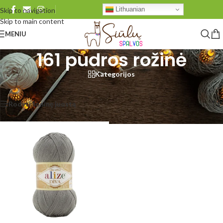
Lithuanian
Skip to navigation
Skip to main content
MENIU
161 pudros rožinė
Kategorijos
Pradžia
/
Produkto Alize Diva
/
161 pudros rožinė
Rezultatų: 1
Rodyti šoninę juostą
Rodyti
48
96
Visi