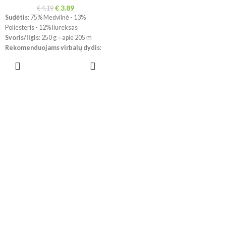
€
3.89
€
4.19
Sudėtis
: 75% Medvilnė - 13%
Poliesteris - 12% liureksas
Svoris/Ilgis
: 250 g = apie 205 m
Rekomenduojams virbalų dydis
:
5 mm
PASIRINKTI
Rekomenduojams vąšelio dydis
:
SAVYBES
5 mm
!!! Dėl skirtingų kompiuterių ir
telefonų ekranų parametrų bei
dažymo partijos, spalvos
realybėje gali šiek tiek skirtis.