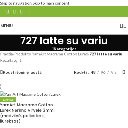
Skip to navigation
Skip to main content
MENIU
727 latte su variu
Kategorijos
Pradžia
/
Produkto YarnArt Macrame Cotton Lurex
/
727 latte su variu
Rezultatų: 1
Rodyti šoninę juostą
Rodyti
48
96
Visi
AKCIJA
YarnArt Macrame Cotton
Lurex Nėrimo Virvelė 3mm
(medvilnė, poliesteris,
liureksas)