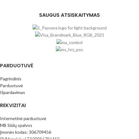
SAUGUS ATSISKAITYMAS
PARDUOTUVĖ
Pagrindinis
Parduotuvė
Išpardavimas
REKVIZITAI
Internetinė parduotuvė
MB Siūlų spalvos
Įmonės kodas: 306709456
PVM mok.k.: LT100016796413