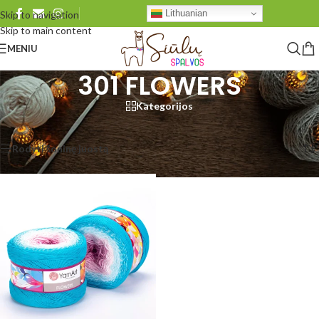
Lithuanian
Skip to navigation
Skip to main content
MENIU
301 FLOWERS
Kategorijos
Pradžia
/
Produkto YarnArt Flowers
/
301 FLOWERS
Rezultatų: 1
Rodyti šoninę juostą
Rodyti
48
96
Visi