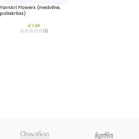
YarnArt Flowers (medvilnė,
poliakrilas)
€
7.49
(2)