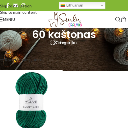
Lithuanian
Skip to navigation
Skip to main content
MENIU
60 kaštonas
Kategorijos
Pradžia
/
Produkto Wolans Bunny Baby
/
60 kaštonas
Rezultatų: 1
Rodyti šoninę juostą
Rodyti
48
96
Visi