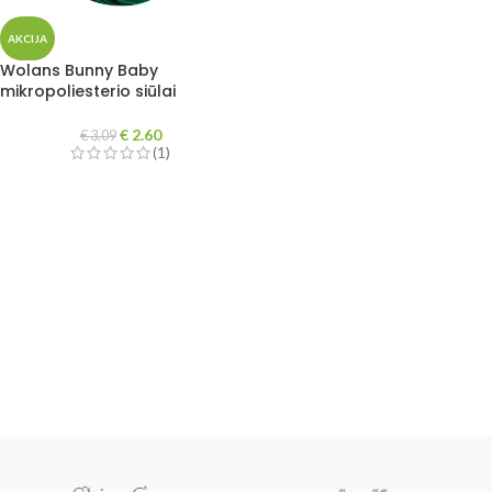
AKCIJA
Wolans Bunny Baby
mikropoliesterio siūlai
€
2.60
€
3.09
(1)