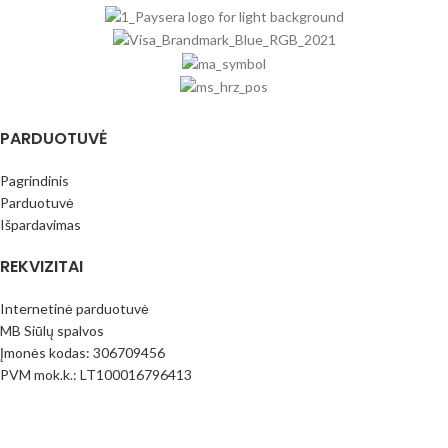
PARDUOTUVĖ
Pagrindinis
Parduotuvė
Išpardavimas
REKVIZITAI
Internetinė parduotuvė
MB Siūlų spalvos
Įmonės kodas: 306709456
PVM mok.k.: LT100016796413
Paysera bankas
LT373500010017390206
(Prekyba vietoje nevykdoma) Adresas: Juknaičių g. 25; Slengių km.