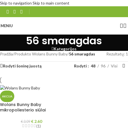
Skip to navigation
Skip to main content
MENIU
56 smaragdas
Kategorijos
Pradžia
/
Produkto Wolans Bunny Baby
/
56 smaragdas
Rezultatų: 1
Rodyti šoninę juostą
Rodyti
48
96
Visi
AKCIJA
Wolans Bunny Baby
mikropoliesterio siūlai
€
2.60
€
3.09
(1)