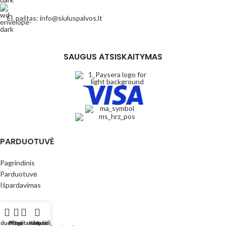
El. paštas: info@siuluspalvos.lt
SAUGUS ATSISKAITYMAS
PARDUOTUVĖ
Pagrindinis
Parduotuvė
Išpardavimas
REKVIZITAI
rduotuvė
Filtrai
Mėgstamiausi
Krepšelis
Mano paskyra