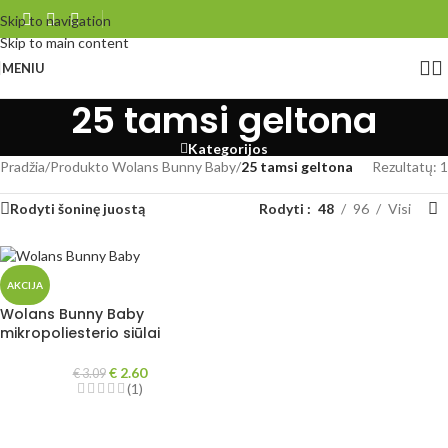
Skip to navigation
Skip to main content
MENIU
25 tamsi geltona
Kategorijos
Pradžia
/
Produkto Wolans Bunny Baby
/
25 tamsi geltona
Rezultatų: 1
Rodyti šoninę juostą
Rodyti
48
96
Visi
AKCIJA
Wolans Bunny Baby
mikropoliesterio siūlai
€
2.60
€
3.09
(1)