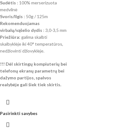
Sudėtis
: 100% merserizuota
medvilnė
Svoris/Ilgis
: 50g / 125m
Rekomenduojamas
virbalų/vąšelio dydis
: 3,0-3,5 mm
Priežiūra:
galima skalbti
skalbyklėje iki 40° temperatūros,
nedžiovinti džiovyklėje.
!!! Dėl skirtingų kompiuterių bei
telefonų ekranų parametrų bei
dažymo partijos, spalvos
realybėje gali šiek tiek skirtis.
Pasirinkti savybes