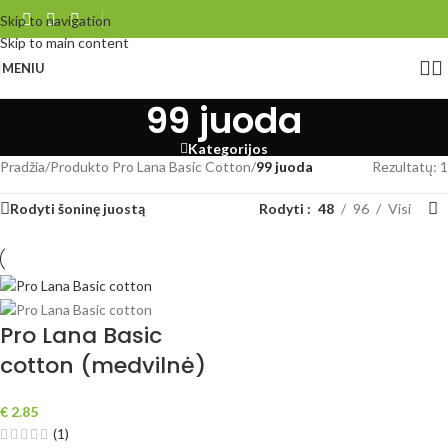
Skip to navigation
Skip to main content
MENIU
99 juoda
Kategorijos
Pradžia
/
Produkto Pro Lana Basic Cotton
/
99 juoda
Rezultatų: 1
Rodyti šoninę juostą
Rodyti
48
96
Visi
Pro Lana Basic
cotton (medvilnė)
€
2.85
(1)